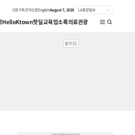
신문구독
전자신문
English
August 7, 2026
국
HelloKtown
핫딜
교육
업소록
의료관광