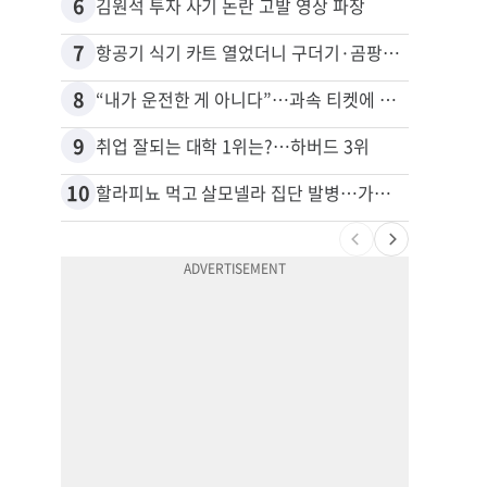
6
16
김원석 투자 사기 논란 고발 영상 파장
7
17
항공기 식기 카트 열었더니 구더기·곰팡이…LAX 기내식 업체 논란
8
18
“내가 운전한 게 아니다”…과속 티켓에 오토파일럿 탓한 운전자
9
19
취업 잘되는 대학 1위는?…하버드 3위
10
20
할라피뇨 먹고 살모넬라 집단 발병…가주 등 27개 주 확산