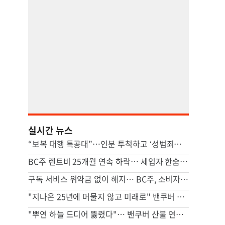
실시간 뉴스
“보복 대행 특공대”…인분 투척하고 ‘성범죄자’ 전단지 뿌린 20대 결국
BC주 렌트비 25개월 연속 하락… 세입자 한숨 돌리나
구독 서비스 위약금 없이 해지… BC주, 소비자 보호 조치 가동
"지나온 25년에 머물지 않고 미래로" 밴쿠버 중앙일보 창간 25주년
"뿌연 하늘 드디어 뚫렸다"… 밴쿠버 산불 연기 걷히며 대기질 회복