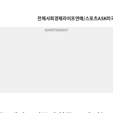
전체
사회
경제
라이프
연예/스포츠
ASK미