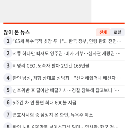
많이 본 뉴스
전체
로컬
1
"65세 복수국적 빗장 푸나"... 한국 정부, 연령 완화 전면 추진
2
서류 하나만 빠져도 영주권·비자 거부…심사관 재량권 대폭 확대
3
비영리 CEO, 노숙자 팔아 2년간 165만불
4
한인 남성, 처형 상대로 성범죄…"선처해줬더니 배신자 취급"
5
신호위반 후 달아난 배달기사…경찰 잠복해 잡고보니 ‘반전’
6
5주간 차 안 몰면 최대 600불 지급
7
변호사시험 중 심정지 온 한인, 뉴욕주 제소
8
한인 노린 860만불 보이스피싱 덜미…영사관·한국 검찰 사칭