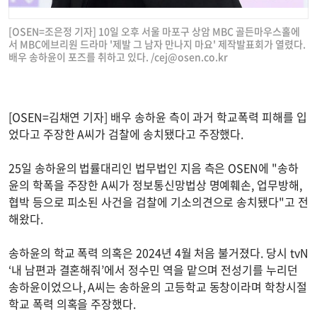
[OSEN=조은정 기자] 10일 오후 서울 마포구 상암 MBC 골든마우스홀에
서 MBC에브리원 드라마 '제발 그 남자 만나지 마요' 제작발표회가 열렸다.
배우 송하윤이 포즈를 취하고 있다. /
cej@osen.co.kr
[OSEN=김채연 기자] 배우 송하윤 측이 과거 학교폭력 피해를 입
었다고 주장한 A씨가 검찰에 송치됐다고 주장했다.
25일 송하윤의 법률대리인 법무법인 지음 측은 OSEN에 "송하
윤의 학폭을 주장한 A씨가 정보통신망법상 명예훼손, 업무방해,
협박 등으로 피소된 사건을 검찰에 기소의견으로 송치됐다"고 전
해왔다.
송하윤의 학교 폭력 의혹은 2024년 4월 처음 불거졌다. 당시 tvN
‘내 남편과 결혼해줘’에서 정수민 역을 맡으며 전성기를 누리던
송하윤이었으나, A씨는 송하윤의 고등학교 동창이라며 학창시절
학교 폭력 의혹을 주장했다.