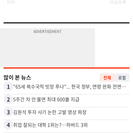
많이 본 뉴스
전체
로컬
1
"65세 복수국적 빗장 푸나"... 한국 정부, 연령 완화 전면 추진
2
5주간 차 안 몰면 최대 600불 지급
3
김원석 투자 사기 논란 고발 영상 파장
4
취업 잘되는 대학 1위는?…하버드 3위