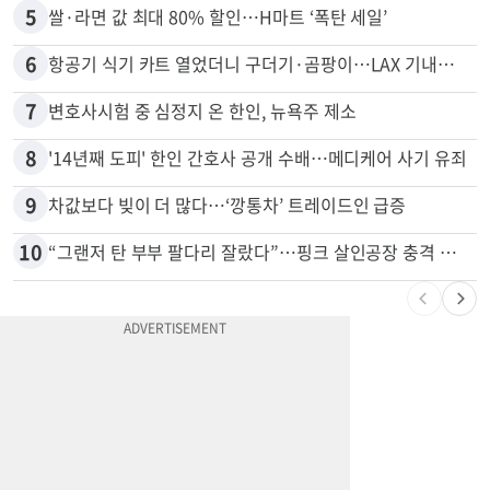
5
쌀·라면 값 최대 80% 할인…H마트 ‘폭탄 세일’
6
항공기 식기 카트 열었더니 구더기·곰팡이…LAX 기내식 업체 논란
7
변호사시험 중 심정지 온 한인, 뉴욕주 제소
8
'14년째 도피' 한인 간호사 공개 수배…메디케어 사기 유죄
9
차값보다 빚이 더 많다…‘깡통차’ 트레이드인 급증
10
“그랜저 탄 부부 팔다리 잘랐다”…핑크 살인공장 충격 실체