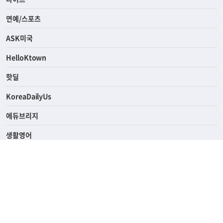
연예/스포츠
ASK미국
HelloKtown
핫딜
KoreaDailyUs
에듀브리지
생활영어
업소록
의료관광
해피빌리지
ABOUT
ADVERTISING
PRIVACY POLICY
TERMS OF SERVICE
윤리경영
고객센터
News Tips & Corrections