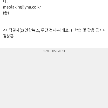
다.
meolakim@yna.co.kr
(끝)
<저작권자(c) 연합뉴스, 무단 전재-재배포, ai 학습 및 활용 금지>
김상훈