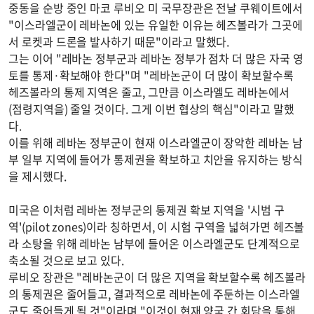
중동을 순방 중인 마코 루비오 미 국무장관은 전날 쿠웨이트에서
"이스라엘군이 레바논에 있는 유일한 이유는 헤즈볼라가 그곳에
서 로켓과 드론을 발사하기 때문"이라고 말했다.
그는 이어 "레바논 정부군과 레바논 정부가 점차 더 많은 자국 영
토를 통제·확보해야 한다"며 "레바논군이 더 많이 확보할수록
헤즈볼라의 통제 지역은 줄고, 그만큼 이스라엘도 레바논에서
(점령지역을) 줄일 것이다. 그게 이번 협상의 핵심"이라고 말했
다.
이를 위해 레바논 정부군이 현재 이스라엘군이 장악한 레바논 남
부 일부 지역에 들어가 통제권을 확보하고 치안을 유지하는 방식
을 제시했다.
미국은 이처럼 레바논 정부군의 통제권 확보 지역을 '시범 구
역'(pilot zones)이라 칭하면서, 이 시험 구역을 넓혀가면 헤즈볼
라 소탕을 위해 레바논 남부에 들어온 이스라엘군도 단계적으로
축소될 것으로 보고 있다.
루비오 장관은 "레바논군이 더 많은 지역을 확보할수록 헤즈볼라
의 통제권은 줄어들고, 결과적으로 레바논에 주둔하는 이스라엘
군도 줄어들게 될 것"이라며 "이것이 현재 양국 간 회담을 통해