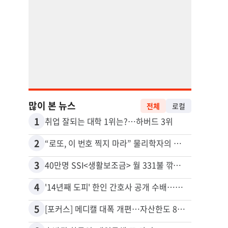
많이 본 뉴스
전체
로컬
1
11
취업 잘되는 대학 1위는?…하버드 3위
유학생
2
12
“로또, 이 번호 찍지 마라” 물리학자의 당첨금 높이는 비밀
3
13
40만명 SSI<생활보조금> 월 331불 깎이나
4
14
'14년째 도피' 한인 간호사 공개 수배…메디케어 사기 유죄
5
15
[포커스] 메디캘 대폭 개편…자산한도 84% 축소