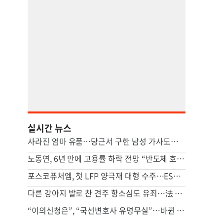
실시간 뉴스
사라진 엄마 유품…당근서 구한 남성 가사도우미가 범인이었다
노동연, 6년 만에 고용률 하락 전망 “반도체 호황, 고용 파급 적어”
포스코퓨처엠, 첫 LFP 양극재 대형 수주…ESS 공략 본격화
다른 강아지 발로 찬 견주 항소심도 유죄…法 “날아갈 정도로 세게 차”
“이의신청은”, “국선변호사 유명무실”…바뀐 형소법에 경찰청 달려간 피해자단체