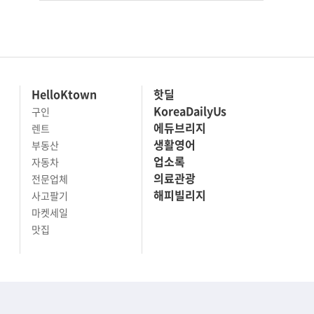
HelloKtown
핫딜
KoreaDailyUs
구인
에듀브리지
렌트
생활영어
부동산
업소록
자동차
의료관광
전문업체
해피빌리지
사고팔기
마켓세일
맛집