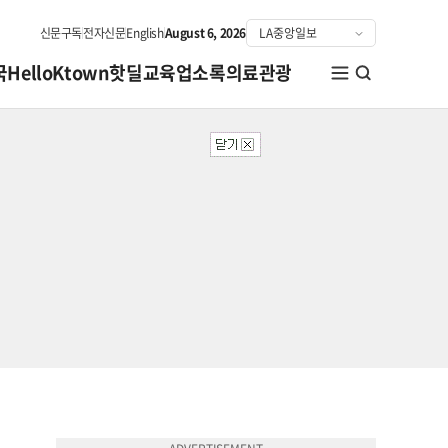
신문구독
전자신문
English
August 6, 2026
국
HelloKtown
핫딜
교육
업소록
의료관광