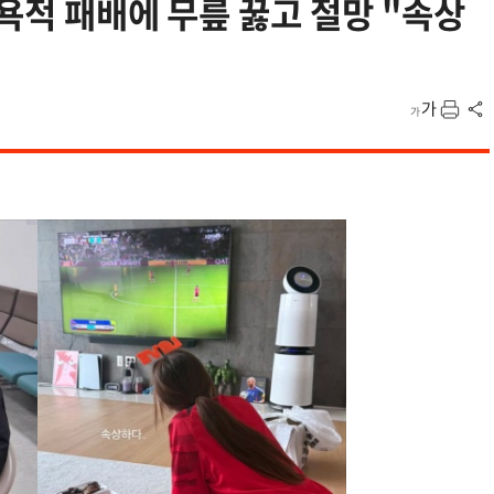
굴욕적 패배에 무릎 꿇고 절망 "속상