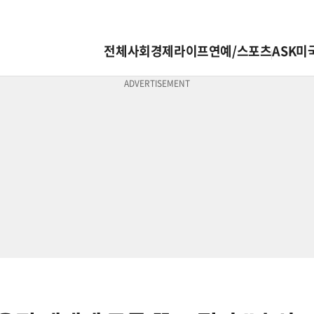
전체
사회
경제
라이프
연예/스포츠
ASK미