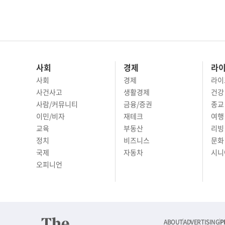
사회
경제
라
사회
경제
라이
사건사고
생활경제
건강
사람/커뮤니티
금융/증권
종교
이민/비자
재테크
여행 
교육
부동산
리빙
정치
비즈니스
문화 
국제
자동차
시니
오피니언
ABOUT
ADVERTISING
P