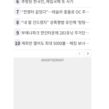
6
16
추방된 한국인, 재입국해 또 사기
7
17
“전쟁터 같았다”…테슬라 충돌로 OC 주택 4채 파손
8
18
“내 딸 건드렸지” 성폭행범 유인해 ‘탕탕’…아빠의 복수 결말
9
19
부에나파크 한인타운에 281유닛 주거단지 들어선다
10
20
계좌만 열어도 최대 5000불…체킹 보너스 무한 경쟁