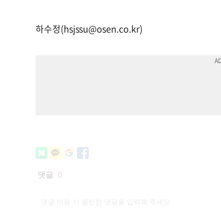
하수정(
hsjssu@osen.co.kr
)