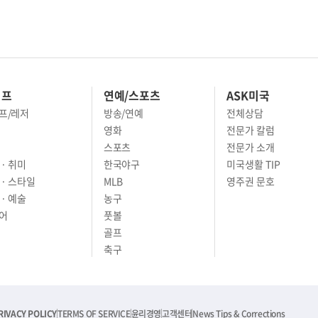
이프
연예/스포츠
ASK미국
프/레저
방송/연예
전체상담
영화
전문가 칼럼
스포츠
전문가 소개
· 취미
한국야구
미국생활 TIP
 · 스타일
MLB
영주권 문호
· 예술
농구
어
풋볼
골프
축구
RIVACY POLICY
TERMS OF SERVICE
윤리경영
고객센터
News Tips & Corrections