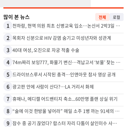
많이 본 뉴스
전체
로컬
1
천하람, 현역 의원 최초 신병교육 입소…논산서 2박3일 생활
2
목회자 신분으로 HIV 감염 숨기고 미성년자와 성관계
3
40대 여성, 오진으로 자궁 적출 수술
4
74m짜리 보잉777, 화물기 변신…격납고서 ‘보물’ 찾는 인천공항
5
드라이브스루서 시작된 총격…인앤아웃 참사 영상 공개
6
광고판 안에 사람이 산다?…LA 거리서 화제
7
휴매나, 메디캘 어드밴티지 축소...60만명 플랜 상실 위기
8
“술에 이것 한방울 넣어라” 매일 소주 1병 까는 91세의 철칙