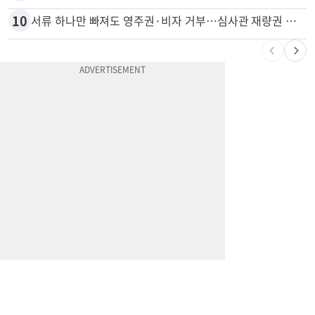
9
잠수 중 공기 끊었다? 랍스터 자리 다툼이 살인미수 사건으로
10
서류 하나만 빠져도 영주권·비자 거부…심사관 재량권 대폭 확대