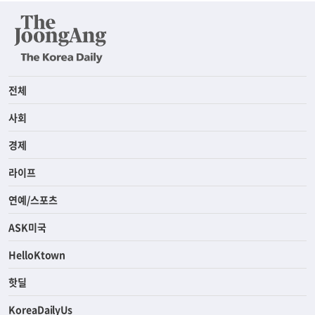
전체
사회
경제
라이프
연예/스포츠
ASK미국
HelloKtown