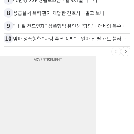
6
5주간 차 안 몰면 최대 600불 지급
7
40만명 SSI<생활보조금> 월 331불 깎이나
8
응급실서 폭력 환자 제압한 간호사…알고 보니
9
“내 딸 건드렸지” 성폭행범 유인해 ‘탕탕’…아빠의 복수 결말
10
엄마 성폭행한 “사람 좋은 장씨”…얼마 뒤 딸 배도 불러왔다