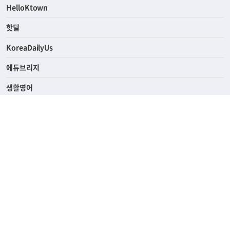
ASK미국
HelloKtown
핫딜
KoreaDailyUs
에듀브리지
생활영어
업소록
의료관광
해피빌리지
ABOUT
ADVERTISING
PRIVACY POLICY
TERMS OF SERVICE
윤리경영
고객센터
News Tips & Corrections
690 Wilshire Place Los Angeles, CA 90005
TEL. (213) 368-2500 FAX. (213) 389-6196