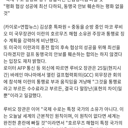
"평화 협상 성공에 최선 다하되, 동맹국 안보 훼손하는 평화 없을
것"
(카이로=연합뉴스) 김상훈 특파원 = 중동을 순방 중인 마코 루비
오 미 국무장관이 이란의 호르무즈 해협 소유권 주장과 통행료 징
수 계획을 강력하게 비난했다.
또 미국이 이란과의 종전 합의 후속 협상의 성공을 위해 최선을
다하겠지만 걸프 동맹국의 안보를 훼손하는 합의는 하지 않겠다
는 입장도 재차 밝혔다.
로이터 AFP 통신 등 외신에 따르면 루비오 장관은 25일(현지시
간) 바레인 마나마에서 열린 걸프협력회의(GCC) 외무장관 회의
에 참석해 이란의 통행료 부과 움직임을 겨냥해 "그것을 통행료
라고 부르든 수수료라고 부르든, 결국 다 말장난(표현의 차이)일
뿐"이라고 일갈했다.
루비오 장관은 이어 "국제 수로는 특정 국가의 소유가 아니다. 이
는 오늘날 세계의 근본적인 원칙이며, 이 원칙이 없다면 세계는
완전한 혼란에 빠질 것"이라면서 "호르무즈 해협이 특정 국가의