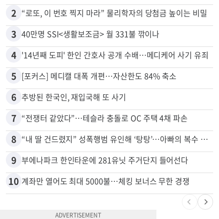
2
“로또, 이 번호 찍지 마라” 물리학자의 당첨금 높이는 비밀
3
40만명 SSI<생활보조금> 월 331불 깎이나
4
'14년째 도피' 한인 간호사 공개 수배…메디케어 사기 유죄
5
[포커스] 메디캘 대폭 개편…자산한도 84% 축소
6
추방된 한국인, 재입국해 또 사기
7
“전쟁터 같았다”…테슬라 충돌로 OC 주택 4채 파손
8
“내 딸 건드렸지” 성폭행범 유인해 ‘탕탕’…아빠의 복수 결말
9
부에나파크 한인타운에 281유닛 주거단지 들어선다
10
계좌만 열어도 최대 5000불…체킹 보너스 무한 경쟁