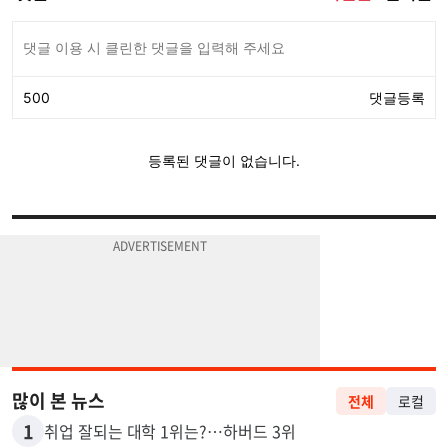
많이 본 뉴스
전체
로컬
1
취업 잘되는 대학 1위는?…하버드 3위