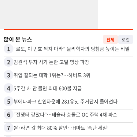
많이 본 뉴스
전체
로컬
1
“로또, 이 번호 찍지 마라” 물리학자의 당첨금 높이는 비밀
2
김원석 투자 사기 논란 고발 영상 파장
3
취업 잘되는 대학 1위는?…하버드 3위
4
5주간 차 안 몰면 최대 600불 지급
5
부에나파크 한인타운에 281유닛 주거단지 들어선다
6
“전쟁터 같았다”…테슬라 충돌로 OC 주택 4채 파손
7
쌀·라면 값 최대 80% 할인…H마트 ‘폭탄 세일’