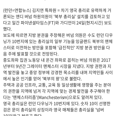
(런던=연합뉴스) 김지연 특파원 = 차기 영국 총리로 유력하게 거
론되는 앤디 버넘 하원의원이 '북부 총리실' 설치를 검토하고 있
다고 일간 파이낸셜타임스(FT)와 가디언이 24일(현지시간) 보도
했다.
보도에 따르면 지방 분권을 주창해온 버넘 의원은 수도 런던 다우
닝가 10번지에 있는 총리실의 일부 기능을 잉글랜드 북부의 맨체
스터로 이전하는 방안을 포함해 '급진적인' 지방 분권 방안을 다
음 주에 발표할 것으로 전망된다.
중도좌파 집권 노동당 내 온건 좌파로 꼽히는 버넘 의원은 2017
년부터 9년간 그레이터 맨체스터 시장을 지냈다. 지방 권한과 지
역 발전을 놓고 중앙 정부에 강경한 목소리를 내며 지역민들 사이
에서 높은 인기를 얻어 '북부의 왕'으로 불렸다.
주택과 공공 인프라, 교통, 교육 등 일상생활에 영향을 주는 분야
의 권한을 지역에 넘겨 각 지역에 맞는 경제 발전을 추구해야 한
다는 '맨체스터리즘'(Manchesterism)으로도 알려져 있다.
영국 총리실은 런던 다우닝가 10번지에 있다. 숫자 10이 선명한
검은 문이 총리실의 상징이라 영국 매체들은 총리실을 '넘버
10'이라고 부르곤 한다.