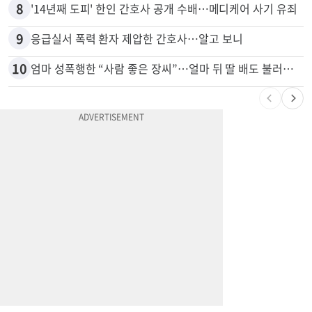
8
'14년째 도피' 한인 간호사 공개 수배…메디케어 사기 유죄
9
응급실서 폭력 환자 제압한 간호사…알고 보니
10
엄마 성폭행한 “사람 좋은 장씨”…얼마 뒤 딸 배도 불러왔다