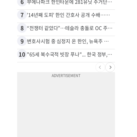
6
16
부에나파크 한인타운에 281유닛 주거단지 들어선다
7
17
'14년째 도피' 한인 간호사 공개 수배…메디케어 사기 유죄
8
18
“전쟁터 같았다”…테슬라 충돌로 OC 주택 4채 파손
9
19
변호사시험 중 심정지 온 한인, 뉴욕주 제소
10
20
"65세 복수국적 빗장 푸나"... 한국 정부, 연령 완화 전면 추진