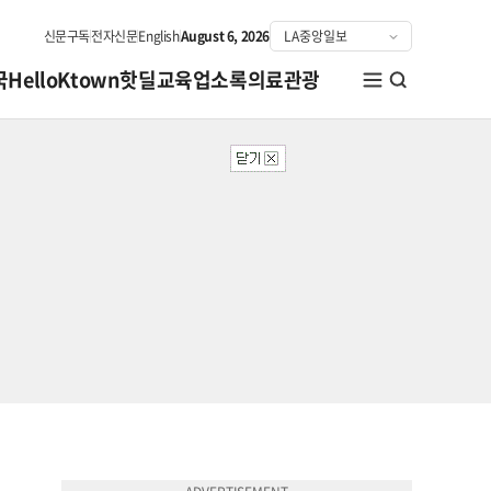
신문구독
전자신문
English
August 6, 2026
국
HelloKtown
핫딜
교육
업소록
의료관광