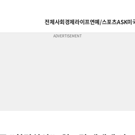
전체
사회
경제
라이프
연예/스포츠
ASK미