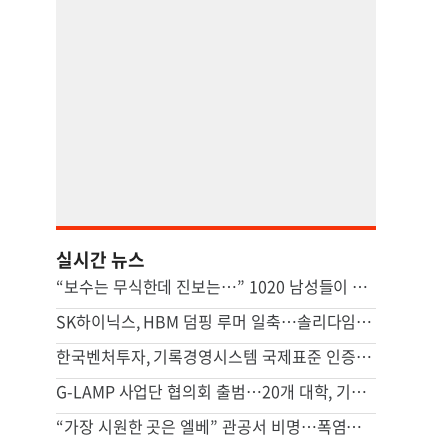
실시간 뉴스
“보수는 무식한데 진보는…” 1020 남성들이 극우 된 까닭
SK하이닉스, HBM 덤핑 루머 일축…솔리다임 IPO설에 주주 불안감 여전
한국벤처투자, 기록경영시스템 국제표준 인증…중기부 공공기관 첫 성과
G-LAMP 사업단 협의회 출범…20개 대학, 기초과학 연구 힘 모은다
“가장 시원한 곳은 엘베” 관공서 비명…폭염에도 ‘에어컨 28도’ 지옥