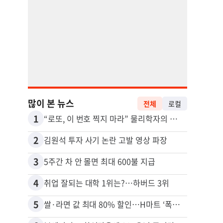
많이 본 뉴스
전체
로컬
1
11
“로또, 이 번호 찍지 마라” 물리학자의 당첨금 높이는 비밀
2
12
김원석 투자 사기 논란 고발 영상 파장
3
13
5주간 차 안 몰면 최대 600불 지급
4
14
취업 잘되는 대학 1위는?…하버드 3위
5
15
쌀·라면 값 최대 80% 할인…H마트 ‘폭탄 세일’