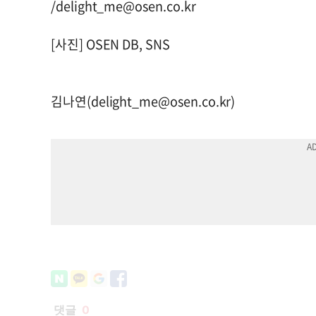
/
delight_me@osen.co.kr
[사진] OSEN DB, SNS
김나연(
delight_me@osen.co.kr
)