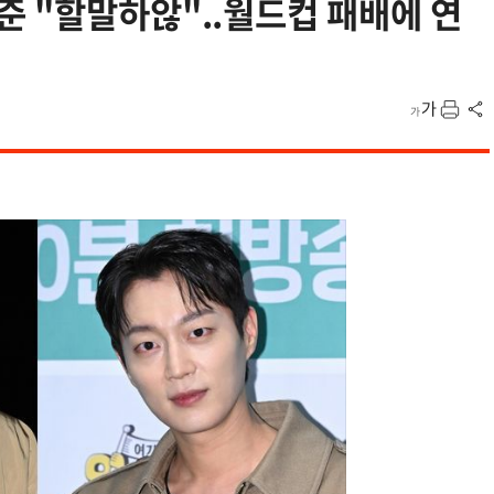
 "할말하않"..월드컵 패배에 연