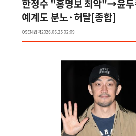
한정수 "홍명보 최악"→윤두준
예계도 분노·허탈[종합]
OSEN
2026.06.25 02:09