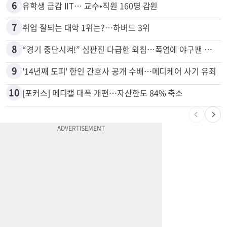
4
40만명 SSI<생활보조금> 월 331불 깎이나
5
계좌만 열어도 최대 5000불…체킹 보너스 무한 경쟁
6
유학생 급감 IIT… 교수•직원 160명 감원
7
취업 잘되는 대학 1위는?…하버드 3위
8
“경기 중단시켜!” 심판진 다급한 외침…폭염에 야구팬 쓰러졌다
9
'14년째 도피' 한인 간호사 공개 수배…메디케어 사기 유죄
10
[포커스] 메디캘 대폭 개편…자산한도 84% 축소