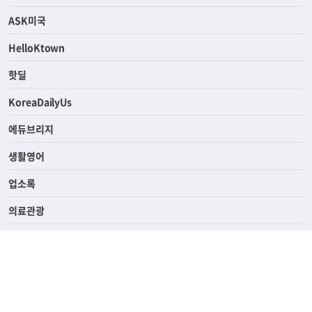
경제
라이프
연예/스포츠
ASK미국
HelloKtown
핫딜
KoreaDailyUs
에듀브리지
생활영어
업소록
의료관광
해피빌리지