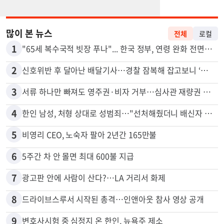
많이 본 뉴스
전체
로컬
1
"65세 복수국적 빗장 푸나"... 한국 정부, 연령 완화 전면 추진
2
신호위반 후 달아난 배달기사…경찰 잠복해 잡고보니 ‘반전’
3
서류 하나만 빠져도 영주권·비자 거부…심사관 재량권 대폭 확대
4
한인 남성, 처형 상대로 성범죄…"선처해줬더니 배신자 취급"
5
비영리 CEO, 노숙자 팔아 2년간 165만불
6
5주간 차 안 몰면 최대 600불 지급
7
광고판 안에 사람이 산다?…LA 거리서 화제
8
드라이브스루서 시작된 총격…인앤아웃 참사 영상 공개