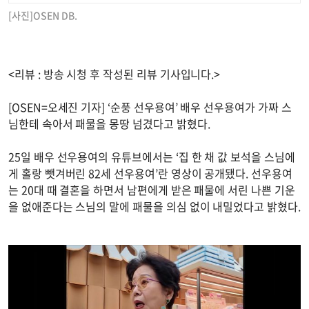
[사진]OSEN DB.
<리뷰 : 방송 시청 후 작성된 리뷰 기사입니다.>
[OSEN=오세진 기자] ‘순풍 선우용여’ 배우 선우용여가 가짜 스
님한테 속아서 패물을 몽땅 넘겼다고 밝혔다.
25일 배우 선우용여의 유튜브에서는 ‘집 한 채 값 보석을 스님에
게 홀랑 뺏겨버린 82세 선우용여’란 영상이 공개됐다. 선우용여
는 20대 때 결혼을 하면서 남편에게 받은 패물에 서린 나쁜 기운
을 없애준다는 스님의 말에 패물을 의심 없이 내밀었다고 밝혔다.