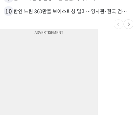
9
변호사시험 중 심정지 온 한인, 뉴욕주 제소
10
한인 노린 860만불 보이스피싱 덜미…영사관·한국 검찰 사칭