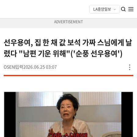
선우용여, 집 한 채 값 보석 가짜 스님에게 날
렸다 "남편 기운 위해"('순풍 선우용여')
OSEN
2026.06.25 03:07