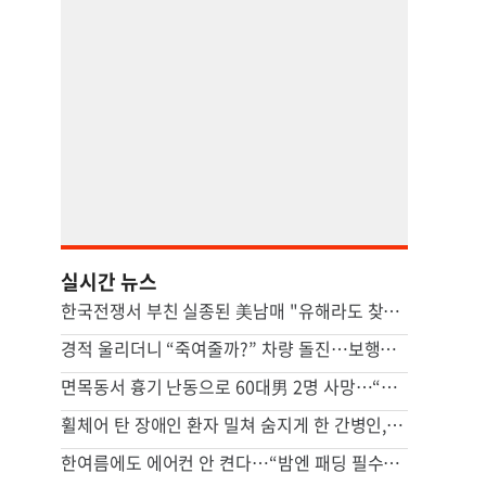
실시간 뉴스
한국전쟁서 부친 실종된 美남매 "유해라도 찾을 수 있다면…"
경적 울리더니 “죽여줄까?” 차량 돌진…보행자 덮쳤다
면목동서 흉기 난동으로 60대男 2명 사망…“지인 사이 추정”
휠체어 탄 장애인 환자 밀쳐 숨지게 한 간병인, 2심도 집유
한여름에도 에어컨 안 켠다…“밤엔 패딩 필수” 냉방도시 어디