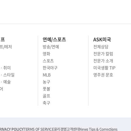
이프
연예/스포츠
ASK미국
프/레저
방송/연예
전체상담
영화
전문가 칼럼
스포츠
전문가 소개
· 취미
한국야구
미국생활 TIP
 · 스타일
MLB
영주권 문호
· 예술
농구
어
풋볼
골프
축구
RIVACY POLICY
TERMS OF SERVICE
윤리경영
고객센터
News Tips & Corrections