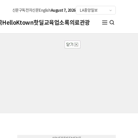
신문구독
전자신문
English
August 7, 2026
국
HelloKtown
핫딜
교육
업소록
의료관광