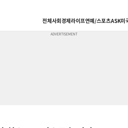
전체
사회
경제
라이프
연예/스포츠
ASK미