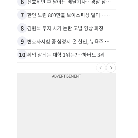
6
16
신호위반 후 달아난 배달기사…경찰 잠복해 잡고보니 ‘반전’
7
17
한인 노린 860만불 보이스피싱 덜미…영사관·한국 검찰 사칭
8
18
김원석 투자 사기 논란 고발 영상 파장
9
19
변호사시험 중 심정지 온 한인, 뉴욕주 제소
10
20
취업 잘되는 대학 1위는?…하버드 3위