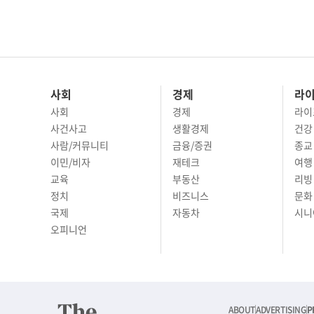
사회
경제
라
사회
경제
라이
사건사고
생활경제
건강
사람/커뮤니티
금융/증권
종교
이민/비자
재테크
여행 
교육
부동산
리빙
정치
비즈니스
문화 
국제
자동차
시니
오피니언
ABOUT
ADVERTISING
P