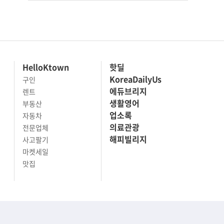
HelloKtown
핫딜
KoreaDailyUs
구인
에듀브리지
렌트
생활영어
부동산
업소록
자동차
의료관광
전문업체
해피빌리지
사고팔기
마켓세일
맛집