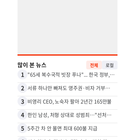
많이 본 뉴스
전체
로컬
1
11
"65세 복수국적 빗장 푸나"... 한국 정부, 연령 완화 전면 추진
2
12
서류 하나만 빠져도 영주권·비자 거부…심사관 재량권 대폭 확대
3
13
비영리 CEO, 노숙자 팔아 2년간 165만불
4
14
한인 남성, 처형 상대로 성범죄…"선처해줬더니 배신자 취급"
5
15
5주간 차 안 몰면 최대 600불 지급