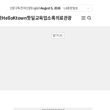
신문구독
전자신문
English
August 5, 2026
국
HelloKtown
핫딜
교육
업소록
의료관광