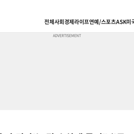
전체
사회
경제
라이프
연예/스포츠
ASK미