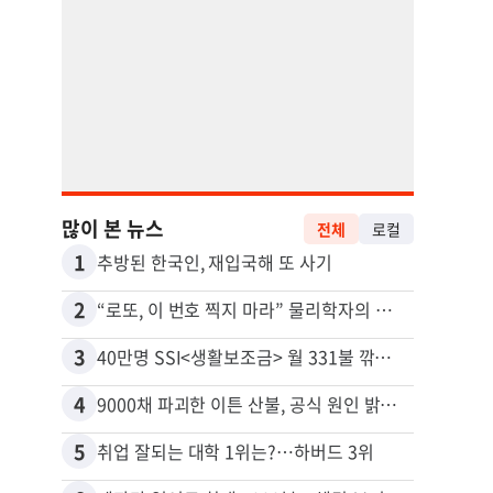
많이 본 뉴스
전체
로컬
1
11
추방된 한국인, 재입국해 또 사기
2
12
“로또, 이 번호 찍지 마라” 물리학자의 당첨금 높이는 비밀
3
13
40만명 SSI<생활보조금> 월 331불 깎이나
4
14
9000채 파괴한 이튼 산불, 공식 원인 밝혀졌다
5
15
취업 잘되는 대학 1위는?…하버드 3위