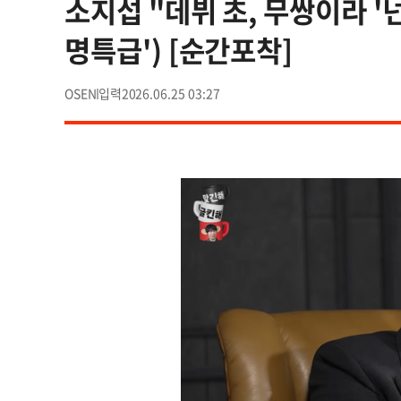
소지섭 "데뷔 초, 무쌍이라 '넌
명특급') [순간포착]
OSEN
2026.06.25 03:27