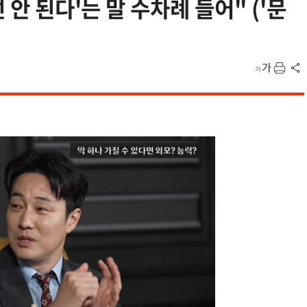
 안 된다'는 말 수차례 들어" ('문