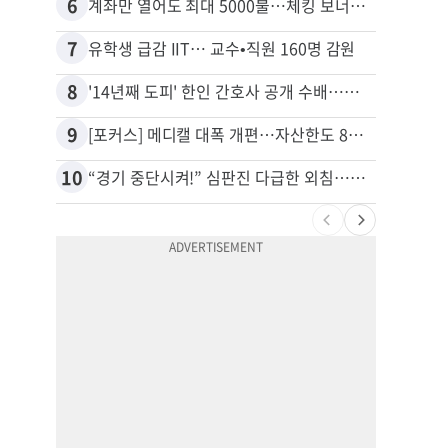
6
16
계좌만 열어도 최대 5000불…체킹 보너스 무한 경쟁
7
17
유학생 급감 IIT… 교수•직원 160명 감원
8
18
'14년째 도피' 한인 간호사 공개 수배…메디케어 사기 유죄
9
19
[포커스] 메디캘 대폭 개편…자산한도 84% 축소
10
20
“경기 중단시켜!” 심판진 다급한 외침…폭염에 야구팬 쓰러졌다