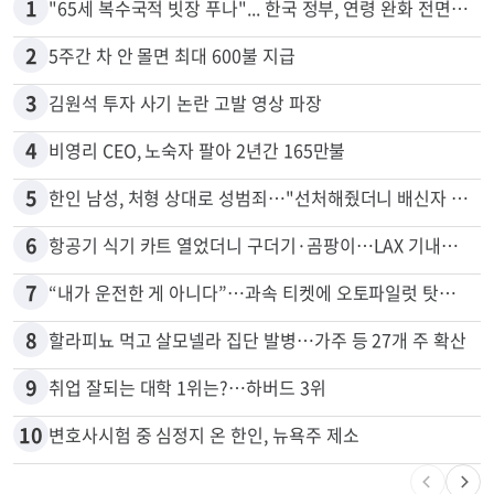
많이 본 뉴스
전체
로컬
1
"65세 복수국적 빗장 푸나"... 한국 정부, 연령 완화 전면 추진
2
5주간 차 안 몰면 최대 600불 지급
3
김원석 투자 사기 논란 고발 영상 파장
4
비영리 CEO, 노숙자 팔아 2년간 165만불
5
한인 남성, 처형 상대로 성범죄…"선처해줬더니 배신자 취급"
6
항공기 식기 카트 열었더니 구더기·곰팡이…LAX 기내식 업체 논란
7
“내가 운전한 게 아니다”…과속 티켓에 오토파일럿 탓한 운전자
8
할라피뇨 먹고 살모넬라 집단 발병…가주 등 27개 주 확산
9
취업 잘되는 대학 1위는?…하버드 3위
10
변호사시험 중 심정지 온 한인, 뉴욕주 제소