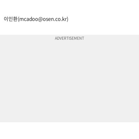
이인환(
mcadoo@osen.co.kr
)