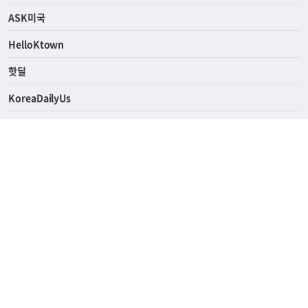
ASK미국
HelloKtown
핫딜
KoreaDailyUs
에듀브리지
생활영어
업소록
의료관광
해피빌리지
ABOUT
ADVERTISING
PRIVACY POLICY
TERMS OF SERVICE
윤리경영
고객센터
News Tips & Corrections
690 Wilshire Place Los Angeles, CA 90005
TEL. (213) 368-2500 FAX. (213) 389-6196