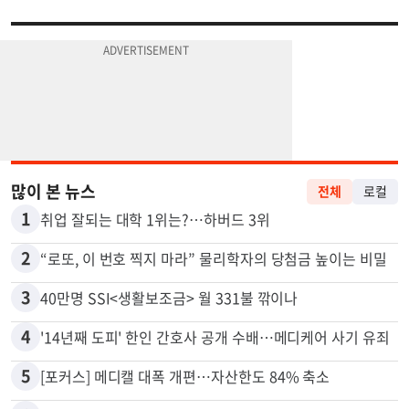
많이 본 뉴스
전체
로컬
1
취업 잘되는 대학 1위는?…하버드 3위
2
“로또, 이 번호 찍지 마라” 물리학자의 당첨금 높이는 비밀
3
40만명 SSI<생활보조금> 월 331불 깎이나
4
'14년째 도피' 한인 간호사 공개 수배…메디케어 사기 유죄
5
[포커스] 메디캘 대폭 개편…자산한도 84% 축소