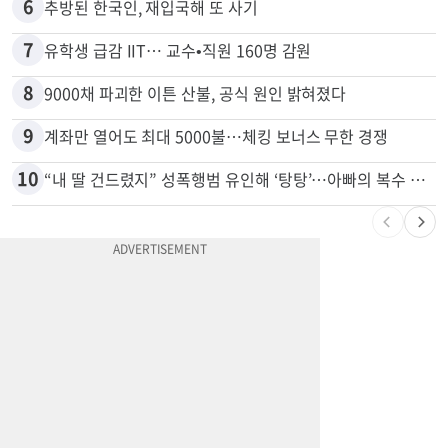
6
추방된 한국인, 재입국해 또 사기
7
유학생 급감 IIT… 교수•직원 160명 감원
8
9000채 파괴한 이튼 산불, 공식 원인 밝혀졌다
9
계좌만 열어도 최대 5000불…체킹 보너스 무한 경쟁
10
“내 딸 건드렸지” 성폭행범 유인해 ‘탕탕’…아빠의 복수 결말