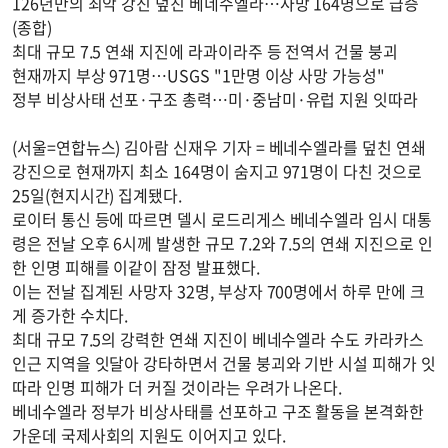
126년만의 최악 강진 덮친 베네수엘라…사망 164명으로 급증
(종합)
최대 규모 7.5 연쇄 지진에 라과이라주 등 전역서 건물 붕괴
현재까지 부상 971명…USGS "1만명 이상 사망 가능성"
정부 비상사태 선포·구조 총력…미·중남미·유럽 지원 잇따라
(서울=연합뉴스) 김아람 신재우 기자 = 베네수엘라를 덮친 연쇄
강진으로 현재까지 최소 164명이 숨지고 971명이 다친 것으로
25일(현지시간) 집계됐다.
로이터 통신 등에 따르면 델시 로드리게스 베네수엘라 임시 대통
령은 전날 오후 6시께 발생한 규모 7.2와 7.5의 연쇄 지진으로 인
한 인명 피해를 이같이 잠정 발표했다.
이는 전날 집계된 사망자 32명, 부상자 700명에서 하루 만에 크
게 증가한 수치다.
최대 규모 7.5의 강력한 연쇄 지진이 베네수엘라 수도 카라카스
인근 지역을 잇달아 강타하면서 건물 붕괴와 기반 시설 피해가 잇
따라 인명 피해가 더 커질 것이라는 우려가 나온다.
베네수엘라 정부가 비상사태를 선포하고 구조 활동을 본격화한
가운데 국제사회의 지원도 이어지고 있다.