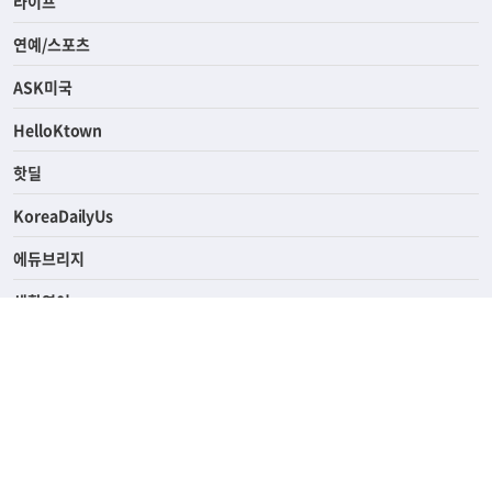
경제
라이프
연예/스포츠
ASK미국
HelloKtown
핫딜
KoreaDailyUs
에듀브리지
생활영어
업소록
의료관광
해피빌리지