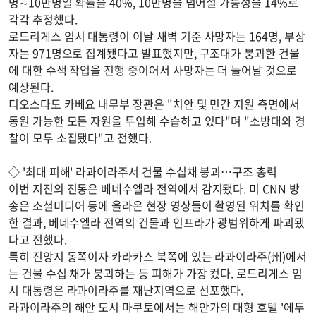
명∼10만명일 확률을 40%, 10만명을 넘어설 가능성을 14%로
각각 추정했다.
로드리게스 임시 대통령이 이날 새벽 기준 사망자는 164명, 부상
자는 971명으로 집계됐다고 발표했지만, 구조대가 붕괴한 건물
에 대한 수색 작업을 진행 중이어서 사망자는 더 늘어날 것으로
예상된다.
디오스다도 카베요 내무부 장관은 "치안 및 민간 지원 측면에서
동원 가능한 모든 자원을 투입해 수습하고 있다"며 "소방대와 경
찰이 모두 소집됐다"고 전했다.
◇ '최대 피해' 라과이라주서 건물 수십채 붕괴…구조 총력
이번 지진의 진동은 베네수엘라 전역에서 감지됐다. 미 CNN 방
송은 소셜미디어 등에 올라온 현장 영상들이 촬영된 위치를 확인
한 결과, 베네수엘라 전역의 건물과 인프라가 광범위하게 파괴됐
다고 전했다.
특히 진앙지 동쪽이자 카라카스 북쪽에 있는 라과이라주(州)에서
는 건물 수십 채가 붕괴하는 등 피해가 가장 컸다. 로드리게스 임
시 대통령은 라과이라주를 재난지역으로 선포했다.
라과이라주의 해안 도시 마쿠토에서는 해안가의 대형 호텔 '에두