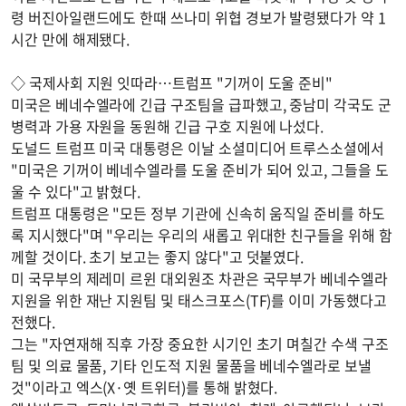
령 버진아일랜드에도 한때 쓰나미 위협 경보가 발령됐다가 약 1
시간 만에 해제됐다.
◇ 국제사회 지원 잇따라…트럼프 "기꺼이 도울 준비"
미국은 베네수엘라에 긴급 구조팀을 급파했고, 중남미 각국도 군
병력과 가용 자원을 동원해 긴급 구호 지원에 나섰다.
도널드 트럼프 미국 대통령은 이날 소셜미디어 트루스소셜에서
"미국은 기꺼이 베네수엘라를 도울 준비가 되어 있고, 그들을 도
울 수 있다"고 밝혔다.
트럼프 대통령은 "모든 정부 기관에 신속히 움직일 준비를 하도
록 지시했다"며 "우리는 우리의 새롭고 위대한 친구들을 위해 함
께할 것이다. 초기 보고는 좋지 않다"고 덧붙였다.
미 국무부의 제레미 르윈 대외원조 차관은 국무부가 베네수엘라
지원을 위한 재난 지원팀 및 태스크포스(TF)를 이미 가동했다고
전했다.
그는 "자연재해 직후 가장 중요한 시기인 초기 며칠간 수색 구조
팀 및 의료 물품, 기타 인도적 지원 물품을 베네수엘라로 보낼
것"이라고 엑스(X·옛 트위터)를 통해 밝혔다.