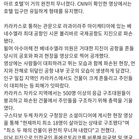
아르 호텔'이 거의 완전히 무너졌다. CNN이 확인한 영상에서는
호텔 입구만 유일하게 형태를 유지했다.
카라카스로 통하는 관문으로 라과이라주 마이케티아에 있는 베
네수엘라 최대 공항인 시몬 볼리바르 국제공항도 지진으로 파손
됐다.
윌머 아수아헤 전 베네수엘라 의원은 거대한 지진이 공항을 흔들
당시의 공포와 파괴 현장을 영상으로 찍어 공개했다.
영상에는 사람들이 대피하려고 뛰는 모습과 함께 파손된 현장, 먼
지와 잔해로 뒤덮인 공항 내부 곳곳의 모습이 생생하게 담겼다.
인구 밀집 지역인 카라카스에서도 건물이 크게 흔들리고 주민들
이 대피하는 등 피해가 잇따랐다.
카라카스 차카오 지역에서는 500명 이상의 응급 구조대원들이
붕괴하고 파손된 건물에서 주민들을 구조하기 위해 총력을 기울
였다.
구스타보 두케 차카오 구청장은 소셜미디어에 게시한 현장 영상
을 통해 "현재까지 최소 18명이 살아있는 상태로 구조됐다"며
"최소 두 채의 건물이 완전히 무너져 내렸다"고 전했다.
이날 지진으로 인접국인 푸에르토리코를 비롯해 미국령 및 영국