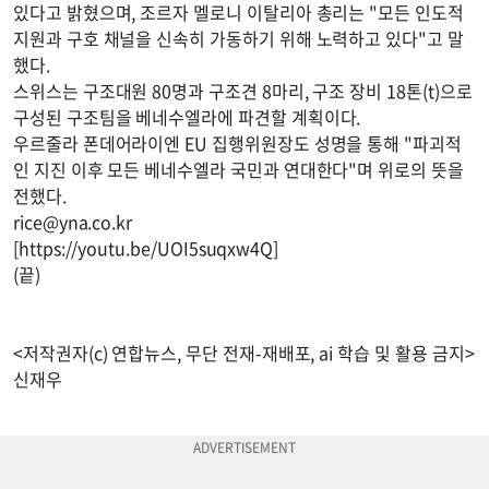
있다고 밝혔으며, 조르자 멜로니 이탈리아 총리는 "모든 인도적
지원과 구호 채널을 신속히 가동하기 위해 노력하고 있다"고 말
했다.
스위스는 구조대원 80명과 구조견 8마리, 구조 장비 18톤(t)으로
구성된 구조팀을 베네수엘라에 파견할 계획이다.
우르줄라 폰데어라이엔 EU 집행위원장도 성명을 통해 "파괴적
인 지진 이후 모든 베네수엘라 국민과 연대한다"며 위로의 뜻을
전했다.
rice@yna.co.kr
[https://youtu.be/UOI5suqxw4Q]
(끝)
<저작권자(c) 연합뉴스, 무단 전재-재배포, ai 학습 및 활용 금지>
신재우