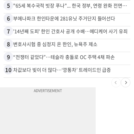
4
쌀·라면 값 최대 80% 할인…H마트 ‘폭탄 세일’
5
"65세 복수국적 빗장 푸나"... 한국 정부, 연령 완화 전면 추진
6
부에나파크 한인타운에 281유닛 주거단지 들어선다
7
'14년째 도피' 한인 간호사 공개 수배…메디케어 사기 유죄
8
변호사시험 중 심정지 온 한인, 뉴욕주 제소
9
“전쟁터 같았다”…테슬라 충돌로 OC 주택 4채 파손
10
차값보다 빚이 더 많다…‘깡통차’ 트레이드인 급증