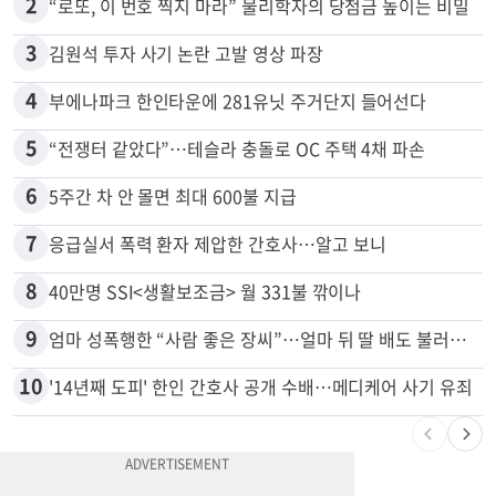
1
취업 잘되는 대학 1위는?…하버드 3위
2
“로또, 이 번호 찍지 마라” 물리학자의 당첨금 높이는 비밀
3
김원석 투자 사기 논란 고발 영상 파장
4
부에나파크 한인타운에 281유닛 주거단지 들어선다
5
“전쟁터 같았다”…테슬라 충돌로 OC 주택 4채 파손
6
5주간 차 안 몰면 최대 600불 지급
7
응급실서 폭력 환자 제압한 간호사…알고 보니
8
40만명 SSI<생활보조금> 월 331불 깎이나
9
엄마 성폭행한 “사람 좋은 장씨”…얼마 뒤 딸 배도 불러왔다
10
'14년째 도피' 한인 간호사 공개 수배…메디케어 사기 유죄