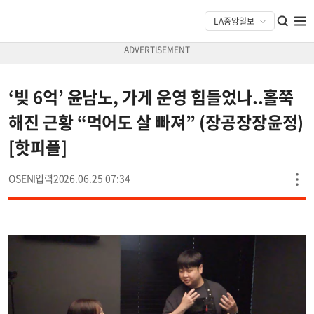
‘빚 6억’ 윤남노, 가게 운영 힘들었나..홀쭉
해진 근황 “먹어도 살 빠져” (장공장장윤정)
[핫피플]
OSEN
2026.06.25 07:34