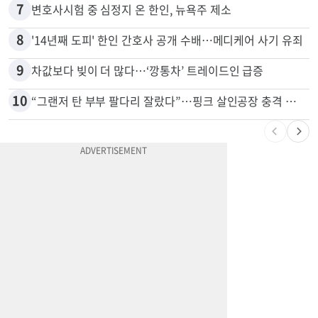
6
항공기 식기 카트 열었더니 구더기·곰팡이…LAX 기내식 업체 논란
7
변호사시험 중 심정지 온 한인, 뉴욕주 제소
8
'14년째 도피' 한인 간호사 공개 수배…메디케어 사기 유죄
9
차값보다 빚이 더 많다…‘깡통차’ 트레이드인 급증
10
“그랜저 탄 부부 팔다리 잘랐다”…핑크 살인공장 충격 실체