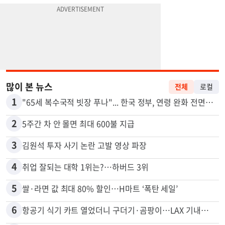
많이 본 뉴스
전체
로컬
1
"65세 복수국적 빗장 푸나"... 한국 정부, 연령 완화 전면 추진
2
5주간 차 안 몰면 최대 600불 지급
3
김원석 투자 사기 논란 고발 영상 파장
4
취업 잘되는 대학 1위는?…하버드 3위
5
쌀·라면 값 최대 80% 할인…H마트 ‘폭탄 세일’