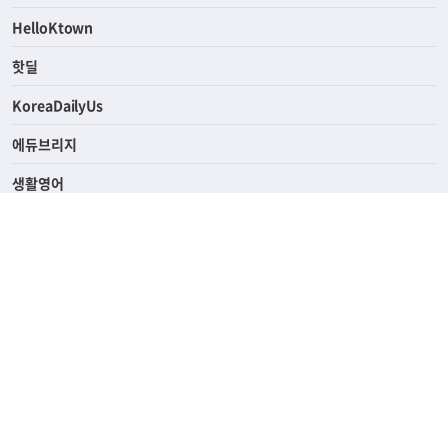
ASK미국
HelloKtown
핫딜
KoreaDailyUs
에듀브리지
생활영어
업소록
의료관광
해피빌리지
ABOUT
ADVERTISING
PRIVACY POLICY
TERMS OF SERVICE
윤리경영
고객센터
News Tips & Corrections
690 Wilshire Place Los Angeles, CA 90005