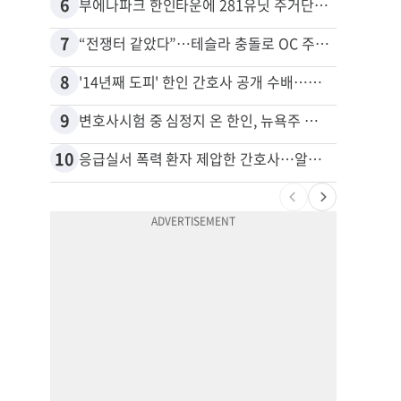
6
16
부에나파크 한인타운에 281유닛 주거단지 들어선다
7
17
“전쟁터 같았다”…테슬라 충돌로 OC 주택 4채 파손
8
18
'14년째 도피' 한인 간호사 공개 수배…메디케어 사기 유죄
9
19
변호사시험 중 심정지 온 한인, 뉴욕주 제소
10
20
응급실서 폭력 환자 제압한 간호사…알고 보니