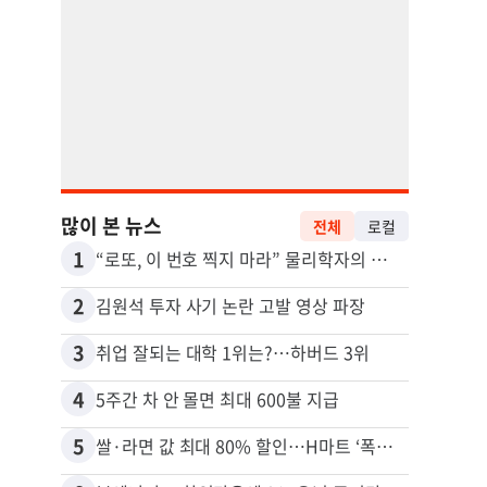
많이 본 뉴스
전체
로컬
1
11
“로또, 이 번호 찍지 마라” 물리학자의 당첨금 높이는 비밀
2
12
김원석 투자 사기 논란 고발 영상 파장
3
13
취업 잘되는 대학 1위는?…하버드 3위
4
14
5주간 차 안 몰면 최대 600불 지급
5
15
쌀·라면 값 최대 80% 할인…H마트 ‘폭탄 세일’