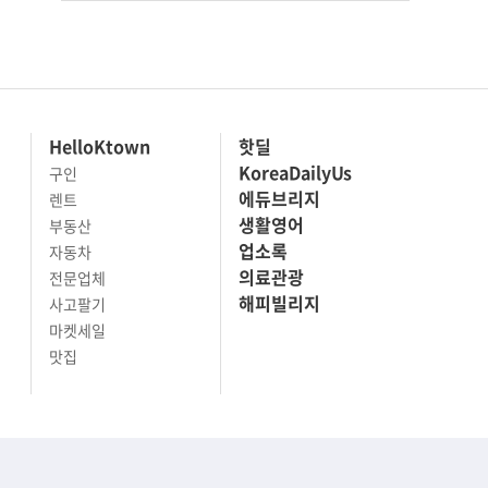
HelloKtown
핫딜
KoreaDailyUs
구인
에듀브리지
렌트
생활영어
부동산
업소록
자동차
의료관광
전문업체
해피빌리지
사고팔기
마켓세일
맛집