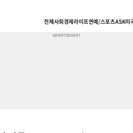
전체
사회
경제
라이프
연예/스포츠
ASK미