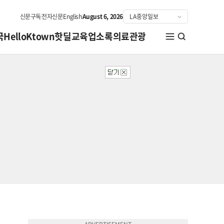
신문구독
전자신문
English
August 6, 2026
국
HelloKtown
핫딜
교육
업소록
의료관광