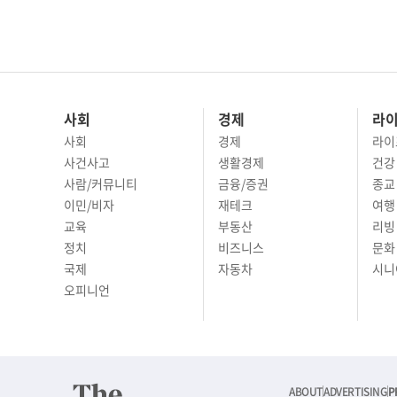
사회
경제
라
사회
경제
라이
사건사고
생활경제
건강
사람/커뮤니티
금융/증권
종교
이민/비자
재테크
여행 
교육
부동산
리빙
정치
비즈니스
문화 
국제
자동차
시니
오피니언
ABOUT
ADVERTISING
P