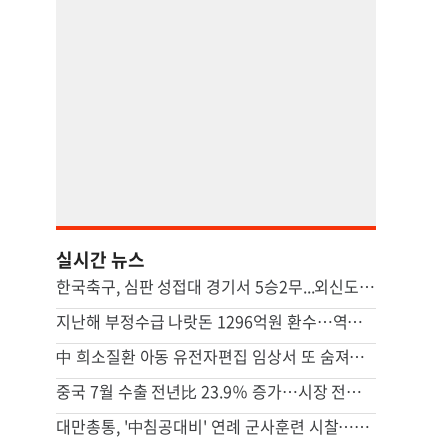
실시간 뉴스
한국축구, 심판 성접대 경기서 5승2무...외신도 보도 ‘국제 망신’
지난해 부정수급 나랏돈 1296억원 환수…역대 최대 규모
中 희소질환 아동 유전자편집 임상서 또 숨져…안전성 논란 확산
중국 7월 수출 전년比 23.9％ 증가…시장 전망 넘어서
대만총통, '中침공대비' 연례 군사훈련 시찰…타이베이항 점검