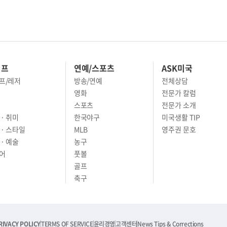
이프
연예/스포츠
ASK미국
프/레저
방송/연예
전체상담
영화
전문가 칼럼
스포츠
전문가 소개
· 취미
한국야구
미국생활 TIP
 · 스타일
MLB
영주권 문호
· 예술
농구
어
풋볼
골프
축구
RIVACY POLICY
TERMS OF SERVICE
윤리경영
고객센터
News Tips & Corrections