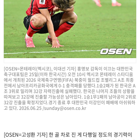
[OSEN=몬테레이(멕시코), 이대선 기자] 홍명보 감독이 이끄는 대한민국
축구대표팀은 25일(이하 한국시간) 오전 10시 멕시코 몬테레이 스타디움
에서 개최된 2026 국제축구연맹(FIFA) 북중미 월드컵 조별리그 A조 최종
전에서 남아프리카공화국에게 0-1 충격패를 당했다.1승2패가 된 한국은 A
조 3위로 밀리며 32강 자력진출에 실패했다. 한국은 나머지 조들의 상황을
따져보고 32강에 진출할 가능성은 남아있다. 1승1무1패의 남아공이 2위로
32강 진출을 확정지었다.경기 종료 후 대한민국 이강인이 패배에 아쉬워하
고 있다. 2026.06.25 /
sunday@osen.co.kr
[OSEN=고성환 기자] 한 골 차로 진 게 다행일 정도의 경기력이