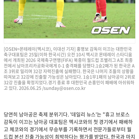
[OSEN=몬테레이(멕시코), 이대선 기자] 홍명보 감독이 이끄는 대한민국
축구대표팀은 25일(이하 한국시간) 오전 10시 멕시코 몬테레이 스타디움
에서 개최된 2026 국제축구연맹(FIFA) 북중미 월드컵 조별리그 A조 최종
전에서 남아프리카공화국에게 0-1 충격패를 당했다.1승2패가 된 한국은 A
조 3위로 밀리며 32강 자력진출에 실패했다. 한국은 나머지 조들의 상황을
따져보고 32강에 진출할 가능성은 남아있다. 1승1무1패의 남아공이 2위로
32강 진출을 확정지었다.경기 종료 후 대한민국 손흥민이 패배에 아쉬워하
고 있다. 2026.06.25 /
sunday@osen.co.kr
당연히 남아공은 축제 분위기다. '데일리 뉴스'는 "휴고 브로스
감독이 이끄는 남아공 대표팀은 멕시코와의 첫 경기에서 패배하
고 체코와의 경기에서 무승부를 기록하면서 전문가들로부터 월
드컵 본선 진출 가능성이 희박하다는 평가를 받았다. 한국과 마지