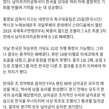
었다. 남아프리카공화국이 한국을 상대로 여러 차례 결정적인 기
회를 만들며 기적을 쓰는 데 성공했다.
홍명보 감독이 이끄는 대한민국 축구대표팀은 25일(한국시간)
멕시코 누에보레온주 과달루페의 몬테레이 스타디움에서 열린
2026 국제축구연맹(FIFA) 북중미 월드컵 조별리그 A조 최종 3차
전에서 남아프리카공화국에 0-1로 패배했다.
이날 한국은 무승부만 거둬도 32강 직행 확정이 가능했다. 그러
나 결과는 충격적인 패배였다. 후반 18분 타펠로 마세코에게 결
승골을 내줬고, 끝내 동점을 만들지 못했다. 결국 1승 2패, 승점 3
으로 조별리그를 마친 한국은 다른 조 결과를 초조히 지켜봐야 하
는 처지가 됐다.
반대로 조 최약체로 꼽히던 FIFA 랭킹 60위 남아공은 모두의 예
상을 깨고, 역사에 남을 승리를 완성했다. 경기 전에는 모두가 한
국의 승리를 예상했지만, 남아공은 조직적인 수비와 날카로운 역
습으로 한국을 무너뜨리며 사상 최초로 조별리그 통과를 일궈냈
다. 결과와 경기력 모두 남아공이 승리한 경기였다.