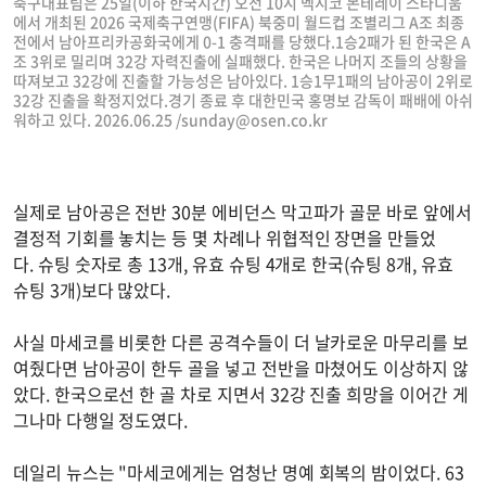
축구대표팀은 25일(이하 한국시간) 오전 10시 멕시코 몬테레이 스타디움
에서 개최된 2026 국제축구연맹(FIFA) 북중미 월드컵 조별리그 A조 최종
전에서 남아프리카공화국에게 0-1 충격패를 당했다.1승2패가 된 한국은 A
조 3위로 밀리며 32강 자력진출에 실패했다. 한국은 나머지 조들의 상황을
따져보고 32강에 진출할 가능성은 남아있다. 1승1무1패의 남아공이 2위로
32강 진출을 확정지었다.경기 종료 후 대한민국 홍명보 감독이 패배에 아쉬
워하고 있다. 2026.06.25 /
sunday@osen.co.kr
실제로 남아공은 전반 30분 에비던스 막고파가 골문 바로 앞에서
결정적 기회를 놓치는 등 몇 차례나 위협적인 장면을 만들었
다. 슈팅 숫자로 총 13개, 유효 슈팅 4개로 한국(슈팅 8개, 유효
슈팅 3개)보다 많았다.
사실 마세코를 비롯한 다른 공격수들이 더 날카로운 마무리를 보
여줬다면 남아공이 한두 골을 넣고 전반을 마쳤어도 이상하지 않
았다. 한국으로선 한 골 차로 지면서 32강 진출 희망을 이어간 게
그나마 다행일 정도였다.
데일리 뉴스는 "마세코에게는 엄청난 명예 회복의 밤이었다. 63