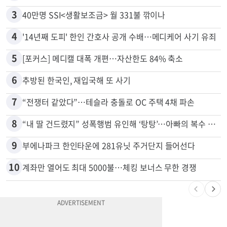
3
40만명 SSI<생활보조금> 월 331불 깎이나
4
'14년째 도피' 한인 간호사 공개 수배…메디케어 사기 유죄
5
[포커스] 메디캘 대폭 개편…자산한도 84% 축소
6
추방된 한국인, 재입국해 또 사기
7
“전쟁터 같았다”…테슬라 충돌로 OC 주택 4채 파손
8
“내 딸 건드렸지” 성폭행범 유인해 ‘탕탕’…아빠의 복수 결말
9
부에나파크 한인타운에 281유닛 주거단지 들어선다
10
계좌만 열어도 최대 5000불…체킹 보너스 무한 경쟁