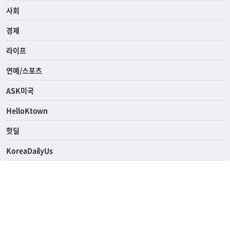
사회
경제
라이프
연예/스포츠
ASK미국
HelloKtown
핫딜
KoreaDailyUs
에듀브리지
생활영어
업소록