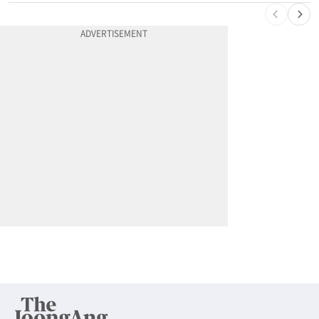
10
엄마 성폭행한 “사람 좋은 장씨”…얼마 뒤 딸 배도 불러왔다