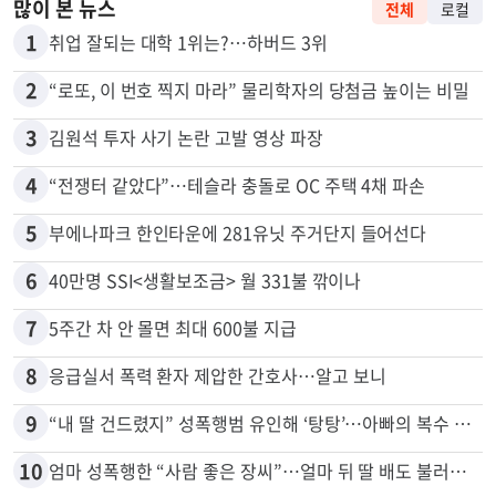
많이 본 뉴스
전체
로컬
1
취업 잘되는 대학 1위는?…하버드 3위
2
“로또, 이 번호 찍지 마라” 물리학자의 당첨금 높이는 비밀
3
김원석 투자 사기 논란 고발 영상 파장
4
“전쟁터 같았다”…테슬라 충돌로 OC 주택 4채 파손
5
부에나파크 한인타운에 281유닛 주거단지 들어선다
6
40만명 SSI<생활보조금> 월 331불 깎이나
7
5주간 차 안 몰면 최대 600불 지급
8
응급실서 폭력 환자 제압한 간호사…알고 보니
9
“내 딸 건드렸지” 성폭행범 유인해 ‘탕탕’…아빠의 복수 결말