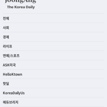
전체
사회
경제
라이프
연예/스포츠
ASK미국
HelloKtown
핫딜
KoreaDailyUs