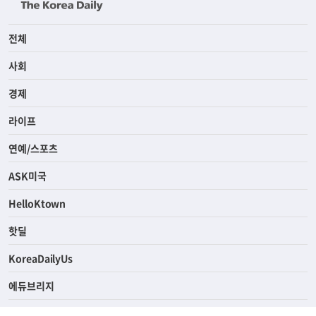
전체
사회
경제
라이프
연예/스포츠
ASK미국
HelloKtown
핫딜
KoreaDailyUs
에듀브리지
생활영어