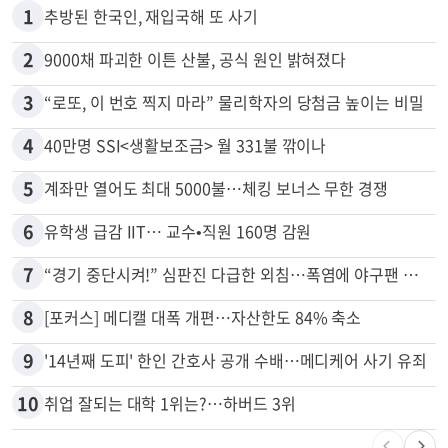
1
추방된 한국인, 재입국해 또 사기
2
9000채 파괴한 이튼 산불, 공식 원인 밝혀졌다
3
“로또, 이 번호 찍지 마라” 물리학자의 당첨금 높이는 비밀
4
40만명 SSI<생활보조금> 월 331불 깎이나
5
계좌만 열어도 최대 5000불…체킹 보너스 무한 경쟁
6
유학생 급감 IIT… 교수•직원 160명 감원
7
“경기 중단시켜!” 심판진 다급한 외침…폭염에 야구팬 쓰러졌다
8
[포커스] 메디캘 대폭 개편…자산한도 84% 축소
9
'14년째 도피' 한인 간호사 공개 수배…메디케어 사기 유죄
10
취업 잘되는 대학 1위는?…하버드 3위