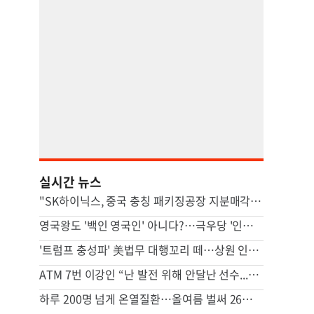
실시간 뉴스
"SK하이닉스, 중국 충칭 패키징공장 지분매각 등 검토"
영국왕도 '백인 영국인' 아니다?…극우당 '인종분류' 논란
'트럼프 충성파' 美법무 대행꼬리 떼…상원 인준 가까스로 가결
ATM 7번 이강인 “난 발전 위해 안달난 선수...120% 보여줄 것”
하루 200명 넘게 온열질환…올여름 벌써 26명 숨졌다