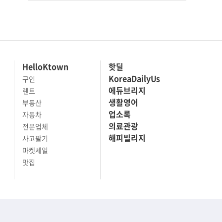
HelloKtown
핫딜
KoreaDailyUs
구인
에듀브리지
렌트
생활영어
부동산
업소록
자동차
의료관광
전문업체
해피빌리지
사고팔기
마켓세일
맛집