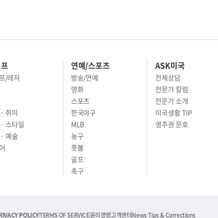
이프
연예/스포츠
ASK미국
프/레저
방송/연예
전체상담
영화
전문가 칼럼
스포츠
전문가 소개
· 취미
한국야구
미국생활 TIP
 · 스타일
MLB
영주권 문호
· 예술
농구
어
풋볼
골프
축구
RIVACY POLICY
TERMS OF SERVICE
윤리경영
고객센터
News Tips & Corrections