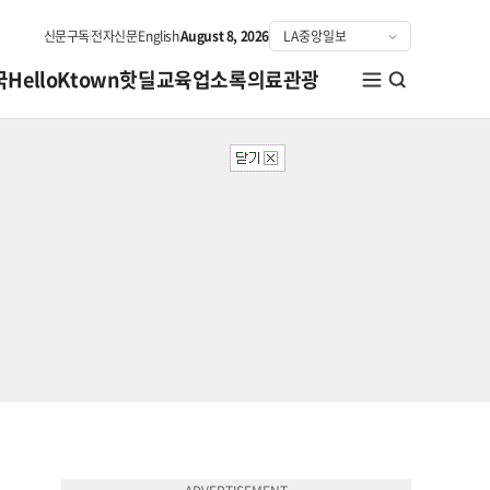
신문구독
전자신문
English
August 8, 2026
국
HelloKtown
핫딜
교육
업소록
의료관광