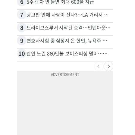
6
16
5주간 차 안 몰면 최대 600불 지급
7
17
광고판 안에 사람이 산다?…LA 거리서 화제
8
18
드라이브스루서 시작된 총격…인앤아웃 참사 영상 공개
9
19
변호사시험 중 심정지 온 한인, 뉴욕주 제소
10
20
한인 노린 860만불 보이스피싱 덜미…영사관·한국 검찰 사칭