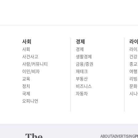
사회
경제
라
사회
경제
라이
사건사고
생활경제
건강
사람/커뮤니티
금융/증권
종교
이민/비자
재테크
여행 
교육
부동산
리빙
정치
비즈니스
문화 
국제
자동차
시니
오피니언
ABOUT
ADVERTISING
P