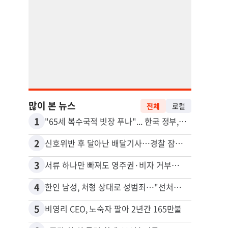
많이 본 뉴스
전체
로컬
1
11
"65세 복수국적 빗장 푸나"... 한국 정부, 연령 완화 전면 추진
김원석
2
12
신호위반 후 달아난 배달기사…경찰 잠복해 잡고보니 ‘반전’
3
13
서류 하나만 빠져도 영주권·비자 거부…심사관 재량권 대폭 확대
4
14
한인 남성, 처형 상대로 성범죄…"선처해줬더니 배신자 취급"
5
15
비영리 CEO, 노숙자 팔아 2년간 165만불