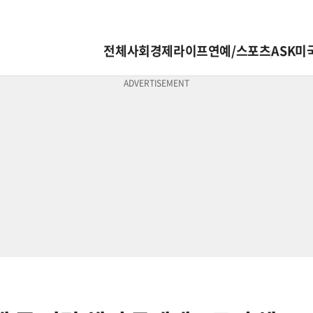
전체
사회
경제
라이프
연예/스포츠
ASK미