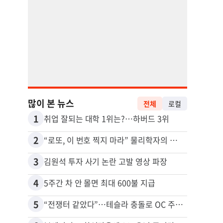
많이 본 뉴스
전체
로컬
1
11
취업 잘되는 대학 1위는?…하버드 3위
2
12
“로또, 이 번호 찍지 마라” 물리학자의 당첨금 높이는 비밀
3
13
김원석 투자 사기 논란 고발 영상 파장
4
14
5주간 차 안 몰면 최대 600불 지급
5
15
“전쟁터 같았다”…테슬라 충돌로 OC 주택 4채 파손