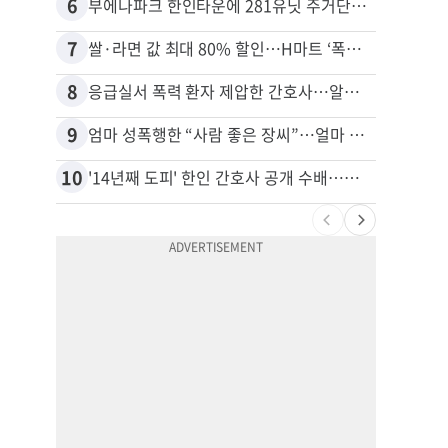
6
16
부에나파크 한인타운에 281유닛 주거단지 들어선다
7
17
쌀·라면 값 최대 80% 할인…H마트 ‘폭탄 세일’
8
18
응급실서 폭력 환자 제압한 간호사…알고 보니
9
19
엄마 성폭행한 “사람 좋은 장씨”…얼마 뒤 딸 배도 불러왔다
10
20
'14년째 도피' 한인 간호사 공개 수배…메디케어 사기 유죄