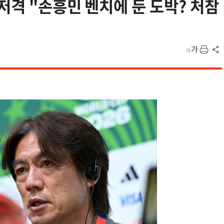
저격 "손흥민 벤치에 둔 도박? 처참