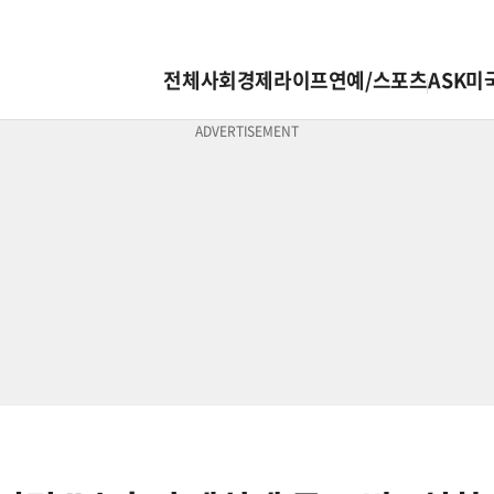
전체
사회
경제
라이프
연예/스포츠
ASK미