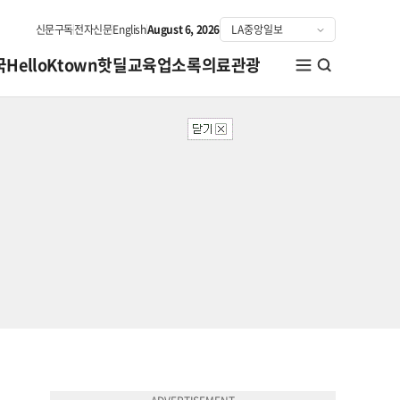
신문구독
전자신문
English
August 6, 2026
국
HelloKtown
핫딜
교육
업소록
의료관광