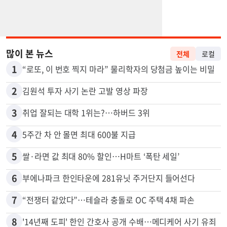
많이 본 뉴스
전체
로컬
1
“로또, 이 번호 찍지 마라” 물리학자의 당첨금 높이는 비밀
2
김원석 투자 사기 논란 고발 영상 파장
3
취업 잘되는 대학 1위는?…하버드 3위
4
5주간 차 안 몰면 최대 600불 지급
5
쌀·라면 값 최대 80% 할인…H마트 ‘폭탄 세일’
6
부에나파크 한인타운에 281유닛 주거단지 들어선다
7
“전쟁터 같았다”…테슬라 충돌로 OC 주택 4채 파손
8
'14년째 도피' 한인 간호사 공개 수배…메디케어 사기 유죄