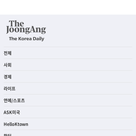
전체
사회
경제
라이프
연예/스포츠
ASK미국
HelloKtown
핫딜