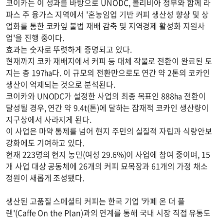
코이카는 이 성과를 바탕으로 UNODC, 볼리비아 정부와 함께 라
파스 주 융가스 지역에서 '혼농임업 기반 커피 생산성 향상 및 상
업화를 통한 코카잎 불법 재배 감축 및 지역경제 활성화 지원사
업'을 진행 중이다.
효과는 숫자로 뚜렷하게 증명되고 있다.
현재까지 코카 재배지에서 커피 등 대체 작물로 전환이 완료된 토
지는 총 197㏊다. 이 규모의 전환만으로도 연간 약 2톤의 코카인
생산이 억제되는 것으로 분석된다.
코이카와 UNODC가 설정한 사업의 최종 목표인 888㏊ 전환이
달성될 경우, 연간 약 9.4t(톤)에 달하는 잠재적 코카인 생산량이
지구상에서 사라지게 된다.
이 사업은 마약 통제를 넘어 현지 주민의 실질적 자립과 식량안보
강화에도 기여하고 있다.
현재 223명의 현지 농민(여성 29.6%)이 사업에 참여 중이며, 15
개 사업 대상 공동체에 26개의 커피 묘목장과 61개의 가정 채소
정원이 새롭게 조성됐다.
생산된 고품질 스페셜티 커피는 한국 기업 '카페 온 더 플
랜'(Caffe On the Plan)과의 연계를 통해 국내 시장 직접 유통도