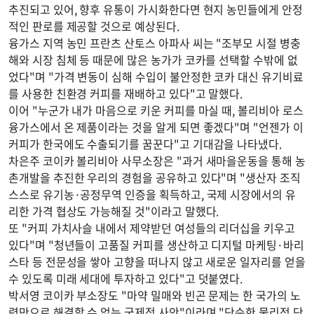
추진되고 있어, 향후 유통이 가시화한다면 현지 농민들에게 안정
적인 판로를 제공할 것으로 예상된다.
융가스 지역 농민 프란츠 산토스 아파사 씨는 "조부모 시절 병충
해와 시장 침체 등 때문에 많은 농가가 코카를 선택할 수밖에 없
었다"며 "가격 변동이 심해 수입이 불안정한 코카 대신 유기비료
를 사용한 친환경 커피를 재배하고 있다"고 말했다.
이어 "누군가 내가 마음으로 키운 커피를 마실 때, 볼리비아 로스
융가스에서 온 제품이라는 것을 알게 되면 좋겠다"며 "언젠가 이
커피가 한국에도 수출되기를 꿈꾼다"고 기대감을 나타냈다.
차은주 코이카 볼리비아 사무소장은 "과거 새마을운동을 통해 농
촌개발을 추진한 우리의 경험을 공유하고 있다"며 "생산자 조직
스스로 유기농·공정무역 인증을 획득하고, 국제 시장에서의 유
리한 가격 협상도 가능해질 것"이라고 말했다.
또 "커피 가치사슬 내에서 제약받던 여성들의 리더십을 키우고
있다"며 "청년들이 고품질 커피를 생산하고 디지털 마케팅·바리
스타 등 전문성을 쌓아 고향을 떠나지 않고 새로운 일자리를 얻을
수 있도록 미래 세대에 투자하고 있다"고 덧붙였다.
박서영 코이카 부소장도 "마약 밀매와 빈곤 문제는 한 국가의 노
력만으로 해결할 수 없는 국제적 사안"이라며 "단순한 물리적 단