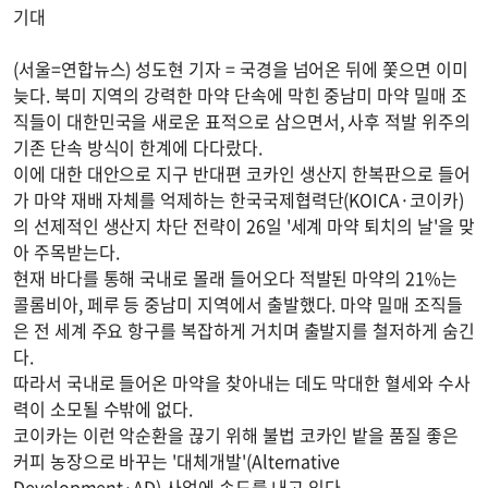
기대
(서울=연합뉴스) 성도현 기자 = 국경을 넘어온 뒤에 쫓으면 이미
늦다. 북미 지역의 강력한 마약 단속에 막힌 중남미 마약 밀매 조
직들이 대한민국을 새로운 표적으로 삼으면서, 사후 적발 위주의
기존 단속 방식이 한계에 다다랐다.
이에 대한 대안으로 지구 반대편 코카인 생산지 한복판으로 들어
가 마약 재배 자체를 억제하는 한국국제협력단(KOICA·코이카)
의 선제적인 생산지 차단 전략이 26일 '세계 마약 퇴치의 날'을 맞
아 주목받는다.
현재 바다를 통해 국내로 몰래 들어오다 적발된 마약의 21%는
콜롬비아, 페루 등 중남미 지역에서 출발했다. 마약 밀매 조직들
은 전 세계 주요 항구를 복잡하게 거치며 출발지를 철저하게 숨긴
다.
따라서 국내로 들어온 마약을 찾아내는 데도 막대한 혈세와 수사
력이 소모될 수밖에 없다.
코이카는 이런 악순환을 끊기 위해 불법 코카인 밭을 품질 좋은
커피 농장으로 바꾸는 '대체개발'(Alternative
Development·AD) 사업에 속도를 내고 있다.