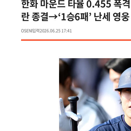
한화 마운드 타율 0.455 폭격
란 종결→‘1승6패’ 난세 영
OSEN
2026.06.25 17:41