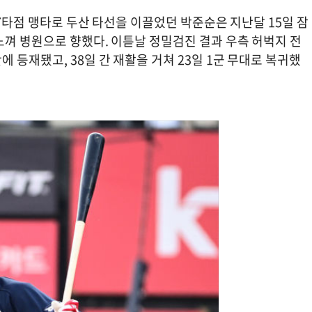
27타점 맹타로 두산 타선을 이끌었던 박준순은 지난달 15일 잠
느껴 병원으로 향했다. 이튿날 정밀검진 결과 우측 허벅지 전
 등재됐고, 38일 간 재활을 거쳐 23일 1군 무대로 복귀했