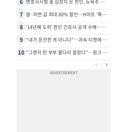
6
16
변호사시험 중 심정지 온 한인, 뉴욕주 제소
7
17
쌀·라면 값 최대 80% 할인…H마트 ‘폭탄 세일’
8
18
'14년째 도피' 한인 간호사 공개 수배…메디케어 사기 유죄
9
19
“내가 운전한 게 아니다”…과속 티켓에 오토파일럿 탓한 운전자
10
20
“그랜저 탄 부부 팔다리 잘랐다”…핑크 살인공장 충격 실체