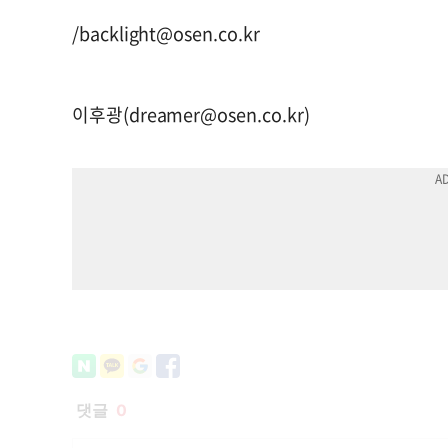
/
backlight@osen.co.kr
이후광(
dreamer@osen.co.kr
)