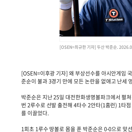
[OSEN=최규한 기자] 두산 박준순. 2026.03
[OSEN=이후광 기자] 왜 부상선수를 아시안게임 
준순이 불과 3경기 만에 모든 논란을 없애고 난세 
박준순은 지난 25일 대전한화생명볼파크에서 펼쳐진 
번 2루수로 선발 출전해 4타수 2안타(1홈런) 1타점
를 이끌었다.
1회초 1루수 땅볼로 몸을 푼 박준순은 0-0으로 맞