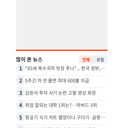
많이 본 뉴스
전체
로컬
1
11
"65세 복수국적 빗장 푸나"... 한국 정부, 연령 완화 전면 추진
비영리
2
12
5주간 차 안 몰면 최대 600불 지급
3
13
김원석 투자 사기 논란 고발 영상 파장
4
14
취업 잘되는 대학 1위는?…하버드 3위
5
15
항공기 식기 카트 열었더니 구더기·곰팡이…LAX 기내식 업체 논란