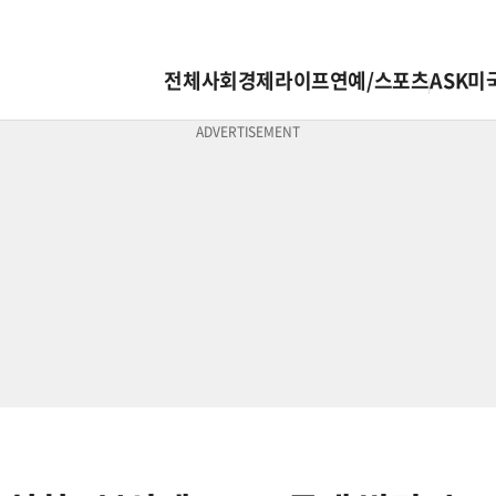
전체
사회
경제
라이프
연예/스포츠
ASK미