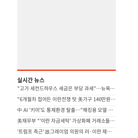
실시간 뉴스
"고가 세컨드하우스 세금은 부당 과세"…뉴욕시 상대 소송
"6개월차 접어든 이란전쟁 탓 美가구 140만원 추가 부담"
中 AI '키미'도 통제환경 탈출…"해킹용 모델 될수도" 우려
美재무부 "'이란 자금세탁' 가상화폐 거래소들 제재"
'트럼프 측근' 故그레이엄 의원의 러·이란 제재법안 상원 통과