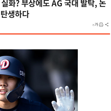
 실화? 부상에도 AG 국대 발탁, 논
웅 탄생하다