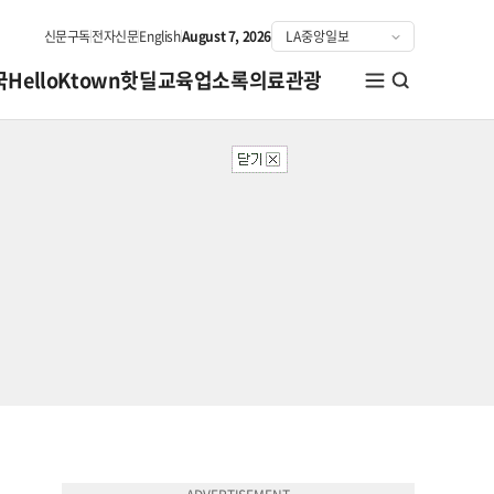
신문구독
전자신문
English
August 7, 2026
국
HelloKtown
핫딜
교육
업소록
의료관광