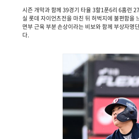
시즌 개막과 함께 39경기 타율 3할1푼6리 6홈런 
실 롯데 자이언츠전을 마친 뒤 허벅지에 불편함을 
면부 근육 부분 손상이라는 비보와 함께 부상자명단에
다.