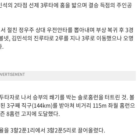
민석의 2타점 선제 3루타에 홈을 밟으며 결승 득점의 주인공
에서 절친 정우주 상대 우전안타를 뽑아내며 부상 복귀 후 3경
볼넷, 김민석의 진루타로 2루를 지나 3루로 이동했으나 오명
다.
선두타자로 나서 승부의 쐐기를 박는 솔로홈런을 터트린 것. 볼
된 3구째 직구(144km)를 받아쳐 비거리 115m 좌월 홈런으
시즌 8홈런 고지에 도달했다.
율을 3할2푼1리에서 3할2푼5리로 끌어올렸다.