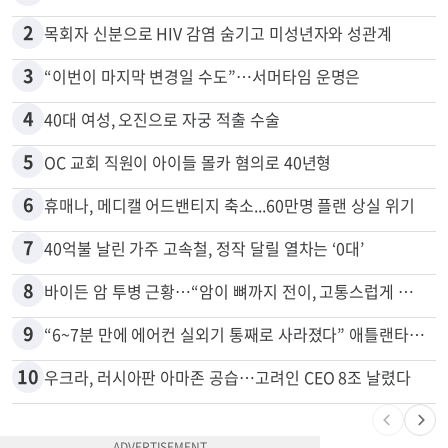
많이 본 뉴스
전체
로컬
1
말다툼 중 엄마 흉기 살해한 10대 아들…범행 직후 한 짓 충격
2
목회자 신분으로 HIV 감염 숨기고 미성년자와 성관계
3
“이번이 마지막 변경일 수도”…서머타임 운명은
4
40대 여성, 오진으로 자궁 적출 수술
5
OC 교회 직원이 아이들 몰카 혐의로 40년형
6
휴매나, 메디캘 어드밴티지 축소...60만명 플랜 상실 위기
7
40억불 날린 가주 고속철, 정작 달릴 열차는 ‘0대’
8
바이든 암 투병 근황…“암이 뼈까지 전이, 고통스럽게 투병 중”
9
“6~7분 만에 에어컨 실외기 통째로 사라졌다” 애틀랜타서 실외기 도난 급증
10
우크라, 러시아판 아마존 공습…고려인 CEO 8조 날렸다