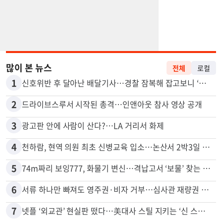
많이 본 뉴스
전체
로컬
1
신호위반 후 달아난 배달기사…경찰 잠복해 잡고보니 ‘반전’
2
드라이브스루서 시작된 총격…인앤아웃 참사 영상 공개
3
광고판 안에 사람이 산다?…LA 거리서 화제
4
천하람, 현역 의원 최초 신병교육 입소…논산서 2박3일 생활
5
74m짜리 보잉777, 화물기 변신…격납고서 ‘보물’ 찾는 인천공항
6
서류 하나만 빠져도 영주권·비자 거부…심사관 재량권 대폭 확대
7
넷플 ‘외교관’ 현실판 떴다…美대사 스틸 지키는 ‘신 스틸러’