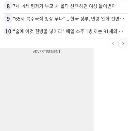
8
7세·4세 형제가 부모 차 몰다 산책하던 여성 들이받아
9
"65세 복수국적 빗장 푸나"... 한국 정부, 연령 완화 전면 추진
10
“술에 이것 한방울 넣어라” 매일 소주 1병 까는 91세의 철칙