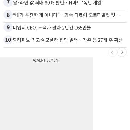
7
쌀·라면 값 최대 80% 할인…H마트 ‘폭탄 세일’
8
“내가 운전한 게 아니다”…과속 티켓에 오토파일럿 탓한 운전자
9
비영리 CEO, 노숙자 팔아 2년간 165만불
10
할라피뇨 먹고 살모넬라 집단 발병…가주 등 27개 주 확산