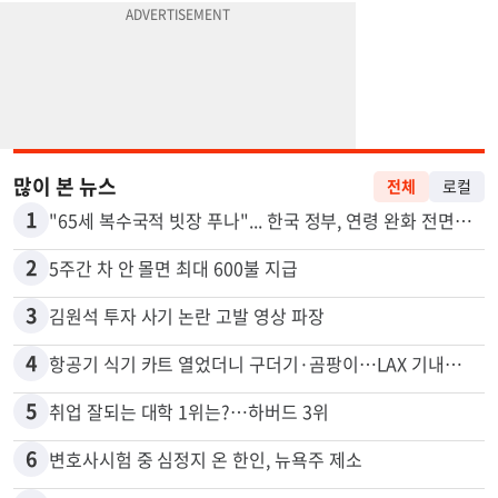
많이 본 뉴스
전체
로컬
1
"65세 복수국적 빗장 푸나"... 한국 정부, 연령 완화 전면 추진
2
5주간 차 안 몰면 최대 600불 지급
3
김원석 투자 사기 논란 고발 영상 파장
4
항공기 식기 카트 열었더니 구더기·곰팡이…LAX 기내식 업체 논란
5
취업 잘되는 대학 1위는?…하버드 3위
6
변호사시험 중 심정지 온 한인, 뉴욕주 제소