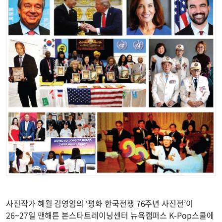
사진작가 혜월 김영임의 ‘평화 한국전쟁 76주년 사진전’이
26~27일 맨해튼 본스타트레이닝센터 뉴욕캠퍼스 K-Pop스쿨에