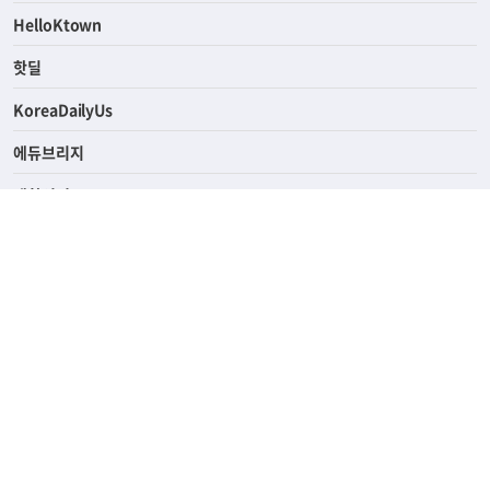
HelloKtown
핫딜
KoreaDailyUs
에듀브리지
생활영어
업소록
의료관광
해피빌리지
ABOUT
ADVERTISING
PRIVACY POLICY
TERMS OF SERVICE
윤리경영
고객센터
News Tips & Corrections
690 Wilshire Place Los Angeles, CA 90005
TEL. (213) 368-2500 FAX. (213) 389-6196
© Joongangilbo USA. All Rights Reserved.