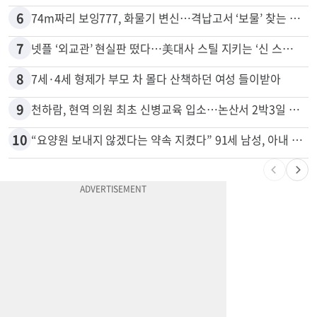
5
"65세 복수국적 빗장 푸나"... 한국 정부, 연령 완화 전면 추진
6
74m짜리 보잉777, 화물기 변신…격납고서 ‘보물’ 찾는 인천공항
7
넷플 ‘외교관’ 현실판 떴다…美대사 스틸 지키는 ‘신 스틸러’
8
7세·4세 형제가 부모 차 몰다 산책하던 여성 들이받아
9
천하람, 현역 의원 최초 신병교육 입소…논산서 2박3일 생활
10
“요양원 보내지 않겠다는 약속 지켰다” 91세 남성, 아내 살해 혐의