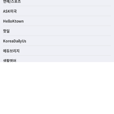
라이프
연예/스포츠
ASK미국
HelloKtown
핫딜
KoreaDailyUs
에듀브리지
생활영어
업소록
의료관광
해피빌리지
ABOUT
ADVERTISING
PRIVACY POLICY
TERMS OF SERVICE
윤리경영
고객센터