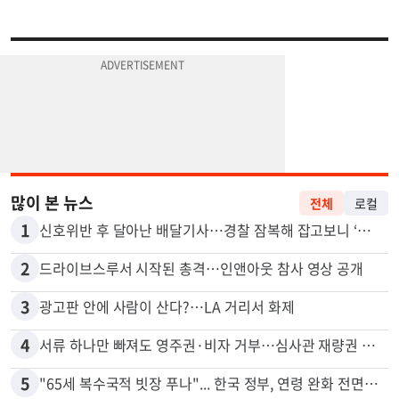
많이 본 뉴스
전체
로컬
1
신호위반 후 달아난 배달기사…경찰 잠복해 잡고보니 ‘반전’
2
드라이브스루서 시작된 총격…인앤아웃 참사 영상 공개
3
광고판 안에 사람이 산다?…LA 거리서 화제
4
서류 하나만 빠져도 영주권·비자 거부…심사관 재량권 대폭 확대