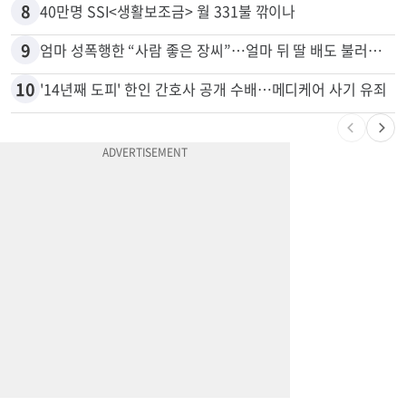
7
응급실서 폭력 환자 제압한 간호사…알고 보니
8
40만명 SSI<생활보조금> 월 331불 깎이나
9
엄마 성폭행한 “사람 좋은 장씨”…얼마 뒤 딸 배도 불러왔다
10
'14년째 도피' 한인 간호사 공개 수배…메디케어 사기 유죄