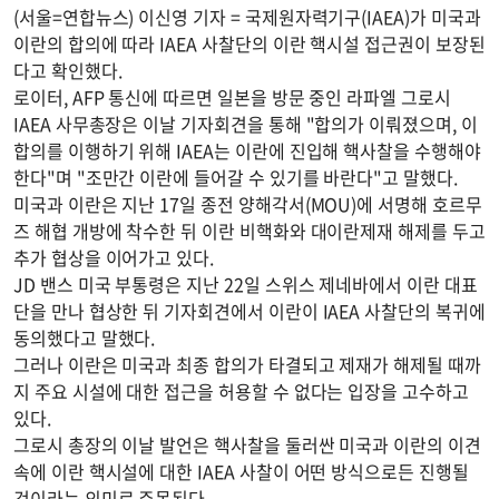
(서울=연합뉴스) 이신영 기자 = 국제원자력기구(IAEA)가 미국과
이란의 합의에 따라 IAEA 사찰단의 이란 핵시설 접근권이 보장된
다고 확인했다.
로이터, AFP 통신에 따르면 일본을 방문 중인 라파엘 그로시
IAEA 사무총장은 이날 기자회견을 통해 "합의가 이뤄졌으며, 이
합의를 이행하기 위해 IAEA는 이란에 진입해 핵사찰을 수행해야
한다"며 "조만간 이란에 들어갈 수 있기를 바란다"고 말했다.
미국과 이란은 지난 17일 종전 양해각서(MOU)에 서명해 호르무
즈 해협 개방에 착수한 뒤 이란 비핵화와 대이란제재 해제를 두고
추가 협상을 이어가고 있다.
JD 밴스 미국 부통령은 지난 22일 스위스 제네바에서 이란 대표
단을 만나 협상한 뒤 기자회견에서 이란이 IAEA 사찰단의 복귀에
동의했다고 말했다.
그러나 이란은 미국과 최종 합의가 타결되고 제재가 해제될 때까
지 주요 시설에 대한 접근을 허용할 수 없다는 입장을 고수하고
있다.
그로시 총장의 이날 발언은 핵사찰을 둘러싼 미국과 이란의 이견
속에 이란 핵시설에 대한 IAEA 사찰이 어떤 방식으로든 진행될
것이라는 의미로 주목된다.