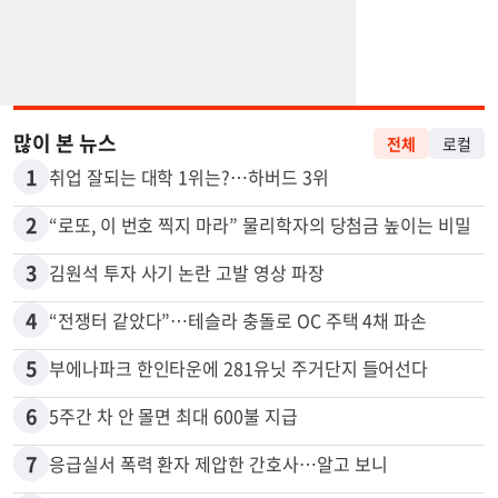
많이 본 뉴스
전체
로컬
1
취업 잘되는 대학 1위는?…하버드 3위
2
“로또, 이 번호 찍지 마라” 물리학자의 당첨금 높이는 비밀
3
김원석 투자 사기 논란 고발 영상 파장
4
“전쟁터 같았다”…테슬라 충돌로 OC 주택 4채 파손
5
부에나파크 한인타운에 281유닛 주거단지 들어선다
6
5주간 차 안 몰면 최대 600불 지급