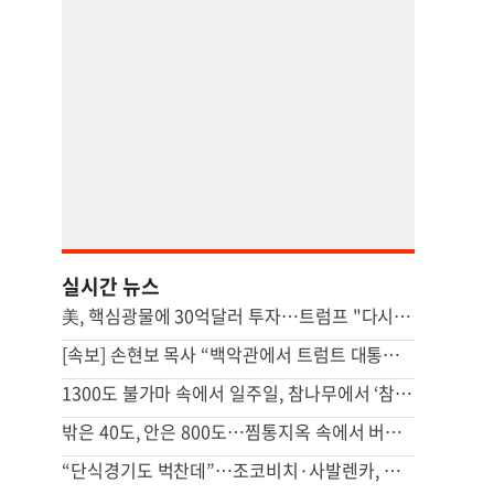
실시간 뉴스
美, 핵심광물에 30억달러 투자…트럼프 "다시는 中 의존 않도록"
[속보] 손현보 목사 “백악관에서 트럼트 대통령 접견”
1300도 불가마 속에서 일주일, 참나무에서 ‘참숯’으로[스튜디오486]
밖은 40도, 안은 800도…찜통지옥 속에서 버티는 사람들
“단식경기도 벅찬데”…조코비치·사발렌카, 혼합복식 뛰는 속내