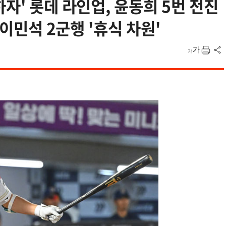
자' 롯데 라인업, 윤동희 5번 전진
 이민석 2군행 '휴식 차원'