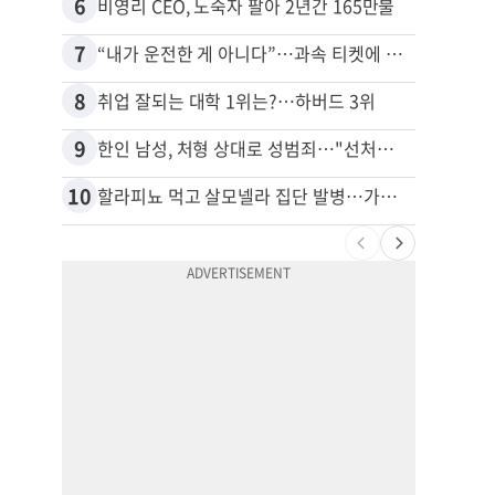
6
16
비영리 CEO, 노숙자 팔아 2년간 165만불
7
17
“내가 운전한 게 아니다”…과속 티켓에 오토파일럿 탓한 운전자
8
18
취업 잘되는 대학 1위는?…하버드 3위
9
19
한인 남성, 처형 상대로 성범죄…"선처해줬더니 배신자 취급"
10
20
할라피뇨 먹고 살모넬라 집단 발병…가주 등 27개 주 확산