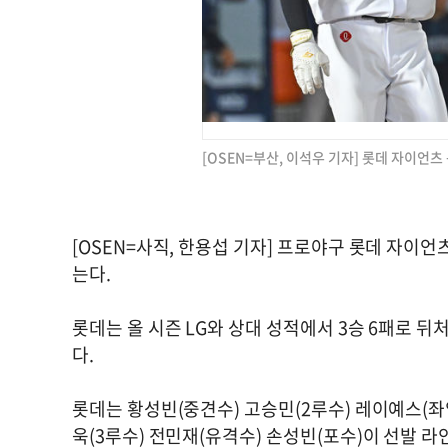
[OSEN=부산, 이석우 기자] 롯데 자이언츠 윤동
[OSEN=사직, 한용섭 기자] 프로야구 롯데 자이언
는다.
롯데는 올 시즌 LG와 상대 성적에서 3승 6패로 뒤
다.
롯데는 황성빈(중견수) 고승민(2루수) 레이예스(좌
욱(3루수) 전민재(유격수) 손성빈(포수)이 선발 