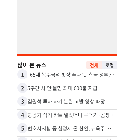
많이 본 뉴스
전체
로컬
1
11
"65세 복수국적 빗장 푸나"... 한국 정부, 연령 완화 전면 추진
2
12
5주간 차 안 몰면 최대 600불 지급
3
13
김원석 투자 사기 논란 고발 영상 파장
4
14
항공기 식기 카트 열었더니 구더기·곰팡이…LAX 기내식 업체 논란
5
15
변호사시험 중 심정지 온 한인, 뉴욕주 제소