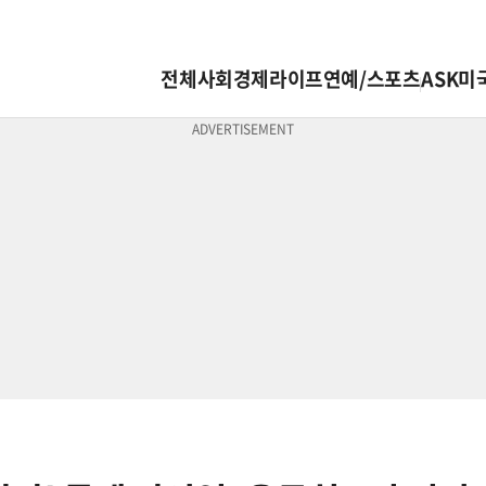
전체
사회
경제
라이프
연예/스포츠
ASK미