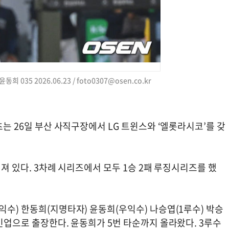
희 035 2026.06.23 /
foto0307@osen.co.kr
츠는 26일 부산 사직구장에서 LG 트윈스와 ‘엘롯라시코’를 갖
처져 있다. 3차례 시리즈에서 모두 1승 2패 루징시리즈를 했
익수) 한동희(지명타자) 윤동희(우익수) 나승엽(1루수) 박승
라인업으로 출장한다. 윤동희가 5번 타순까지 올라왔다. 3루수