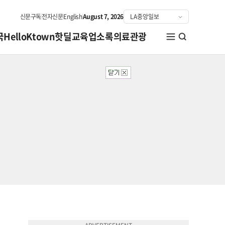
신문구독
전자신문
English
August 7, 2026
국
HelloKtown
핫딜
교육
업소록
의료관광