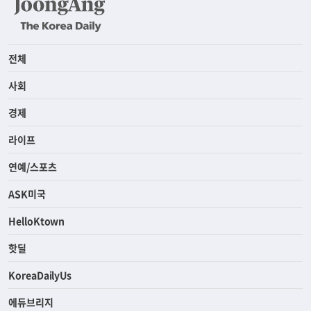
전체
사회
경제
라이프
연예/스포츠
ASK미국
HelloKtown
핫딜
KoreaDailyUs
에듀브리지