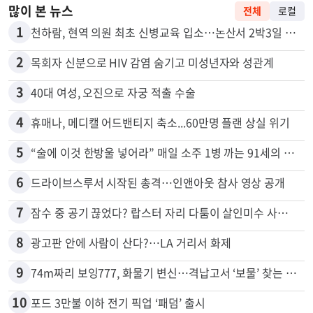
많이 본 뉴스
전체
로컬
1
천하람, 현역 의원 최초 신병교육 입소…논산서 2박3일 생활
2
목회자 신분으로 HIV 감염 숨기고 미성년자와 성관계
3
40대 여성, 오진으로 자궁 적출 수술
4
휴매나, 메디캘 어드밴티지 축소...60만명 플랜 상실 위기
5
“술에 이것 한방울 넣어라” 매일 소주 1병 까는 91세의 철칙
6
드라이브스루서 시작된 총격…인앤아웃 참사 영상 공개
7
잠수 중 공기 끊었다? 랍스터 자리 다툼이 살인미수 사건으로
8
광고판 안에 사람이 산다?…LA 거리서 화제
9
74m짜리 보잉777, 화물기 변신…격납고서 ‘보물’ 찾는 인천공항
10
포드 3만불 이하 전기 픽업 ‘패덤’ 출시