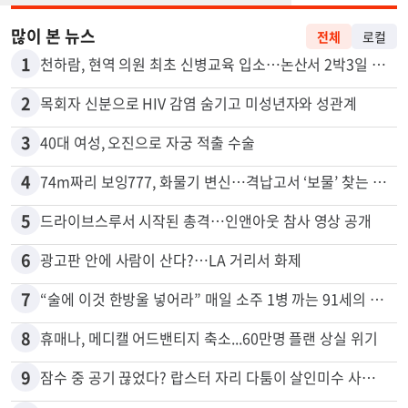
많이 본 뉴스
전체
로컬
1
천하람, 현역 의원 최초 신병교육 입소…논산서 2박3일 생활
2
목회자 신분으로 HIV 감염 숨기고 미성년자와 성관계
3
40대 여성, 오진으로 자궁 적출 수술
4
74m짜리 보잉777, 화물기 변신…격납고서 ‘보물’ 찾는 인천공항
5
드라이브스루서 시작된 총격…인앤아웃 참사 영상 공개
6
광고판 안에 사람이 산다?…LA 거리서 화제
7
“술에 이것 한방울 넣어라” 매일 소주 1병 까는 91세의 철칙
8
휴매나, 메디캘 어드밴티지 축소...60만명 플랜 상실 위기
9
잠수 중 공기 끊었다? 랍스터 자리 다툼이 살인미수 사건으로