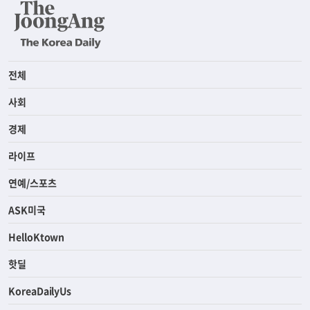
전체
사회
경제
라이프
연예/스포츠
ASK미국
HelloKtown
핫딜
KoreaDailyUs