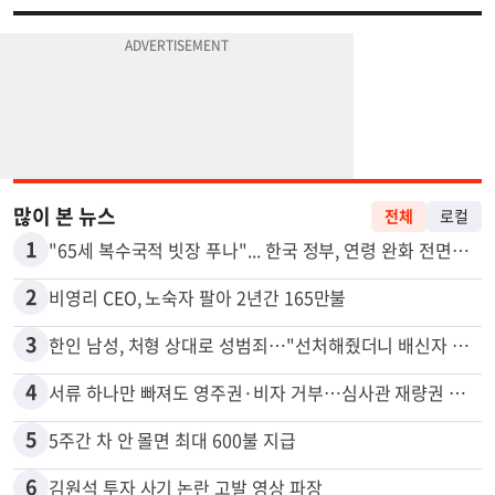
많이 본 뉴스
전체
로컬
1
"65세 복수국적 빗장 푸나"... 한국 정부, 연령 완화 전면 추진
2
비영리 CEO, 노숙자 팔아 2년간 165만불
3
한인 남성, 처형 상대로 성범죄…"선처해줬더니 배신자 취급"
4
서류 하나만 빠져도 영주권·비자 거부…심사관 재량권 대폭 확대
5
5주간 차 안 몰면 최대 600불 지급
6
김원석 투자 사기 논란 고발 영상 파장