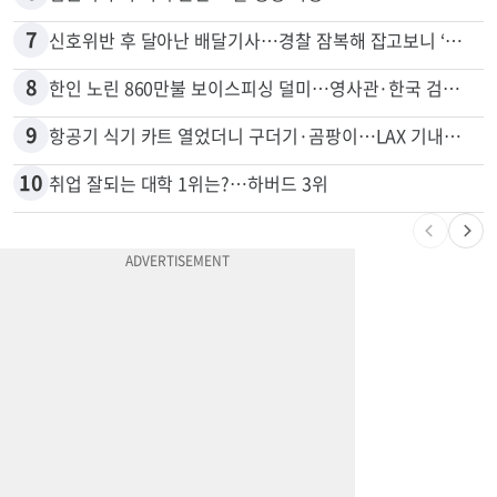
7
신호위반 후 달아난 배달기사…경찰 잠복해 잡고보니 ‘반전’
8
한인 노린 860만불 보이스피싱 덜미…영사관·한국 검찰 사칭
9
항공기 식기 카트 열었더니 구더기·곰팡이…LAX 기내식 업체 논란
10
취업 잘되는 대학 1위는?…하버드 3위