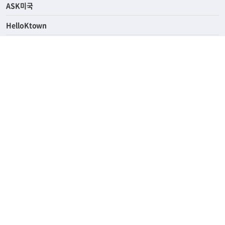
ASK미국
HelloKtown
핫딜
KoreaDailyUs
에듀브리지
생활영어
업소록
의료관광
해피빌리지
ABOUT
ADVERTISING
PRIVACY POLICY
TERMS OF SERVICE
윤리경영
고객센터
News Tips & Corrections
690 Wilshire Place Los Angeles, CA 90005
TEL. (213) 368-2500 FAX. (213) 389-6196