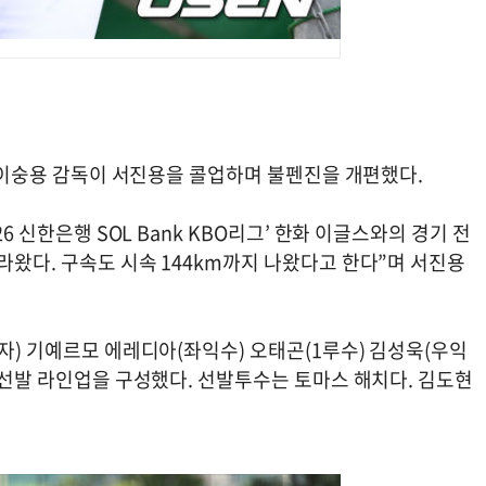
더스 이숭용 감독이 서진용을 콜업하며 불펜진을 개편했다.
6 신한은행 SOL Bank KBO리그’ 한화 이글스와의 경기 전
라왔다. 구속도 시속 144km까지 나왔다고 한다”며 서진용
타자) 기예르모 에레디아(좌익수) 오태곤(1루수) 김성욱(우익
로 선발 라인업을 구성했다. 선발투수는 토마스 해치다. 김도현