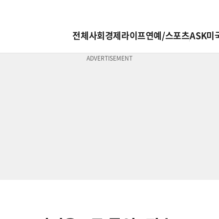
전체
사회
경제
라이프
연예/스포츠
ASK미