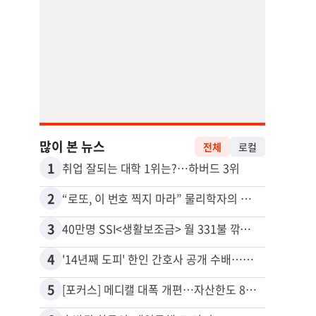
많이 본 뉴스
전체
로컬
1
11
취업 잘되는 대학 1위는?…하버드 3위
유학생
2
12
“로또, 이 번호 찍지 마라” 물리학자의 당첨금 높이는 비밀
3
13
40만명 SSI<생활보조금> 월 331불 깎이나
4
14
'14년째 도피' 한인 간호사 공개 수배…메디케어 사기 유죄
5
15
[포커스] 메디캘 대폭 개편…자산한도 84% 축소