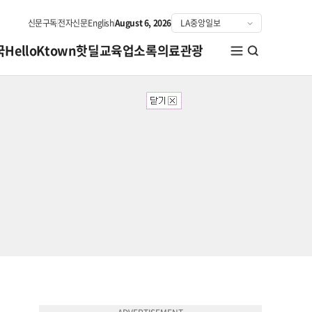
신문구독
전자신문
English
August 6, 2026
국
HelloKtown
핫딜
교육
업소록
의료관광