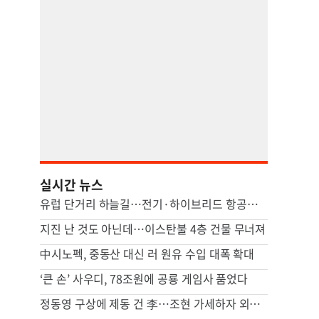
실시간 뉴스
유럽 단거리 하늘길…전기·하이브리드 항공기 시대 오나
지진 난 것도 아닌데…이스탄불 4층 건물 무너져
中시노펙, 중동산 대신 러 원유 수입 대폭 확대
‘큰 손’ 사우디, 78조원에 공룡 게임사 품었다
정동영 구상에 제동 건 李…조현 가세하자 외교·통일 정면충돌