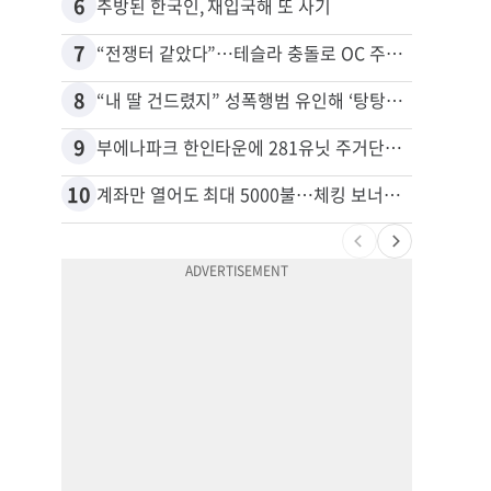
6
16
추방된 한국인, 재입국해 또 사기
7
17
“전쟁터 같았다”…테슬라 충돌로 OC 주택 4채 파손
8
18
“내 딸 건드렸지” 성폭행범 유인해 ‘탕탕’…아빠의 복수 결말
9
19
부에나파크 한인타운에 281유닛 주거단지 들어선다
10
20
계좌만 열어도 최대 5000불…체킹 보너스 무한 경쟁