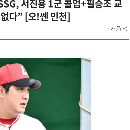
SSG, 서진용 1군 콜업+필승조 교
없다” [오!쎈 인천]