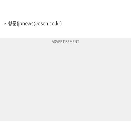
지형준(
jpnews@osen.co.kr
)