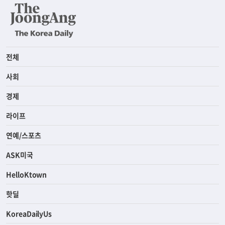
전체
사회
경제
라이프
연예/스포츠
ASK미국
HelloKtown
핫딜
KoreaDailyUs