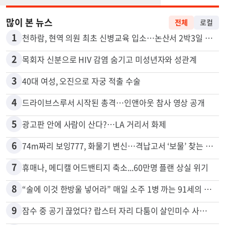
많이 본 뉴스
전체
로컬
1
천하람, 현역 의원 최초 신병교육 입소…논산서 2박3일 생활
2
목회자 신분으로 HIV 감염 숨기고 미성년자와 성관계
3
40대 여성, 오진으로 자궁 적출 수술
4
드라이브스루서 시작된 총격…인앤아웃 참사 영상 공개
5
광고판 안에 사람이 산다?…LA 거리서 화제
6
74m짜리 보잉777, 화물기 변신…격납고서 ‘보물’ 찾는 인천공항
7
휴매나, 메디캘 어드밴티지 축소...60만명 플랜 상실 위기
8
“술에 이것 한방울 넣어라” 매일 소주 1병 까는 91세의 철칙
9
잠수 중 공기 끊었다? 랍스터 자리 다툼이 살인미수 사건으로