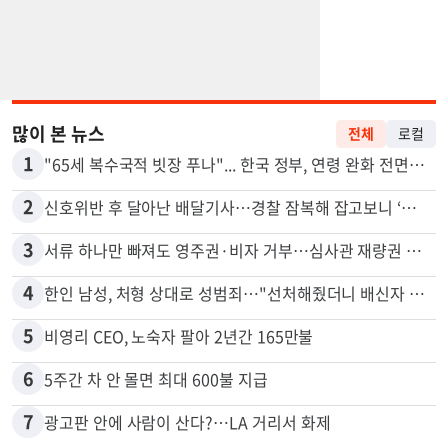
많이 본 뉴스
전체
로컬
1
"65세 복수국적 빗장 푸나"... 한국 정부, 연령 완화 전면 추진
2
신호위반 후 달아난 배달기사…경찰 잠복해 잡고보니 ‘반전’
3
서류 하나만 빠져도 영주권·비자 거부…심사관 재량권 대폭 확대
4
한인 남성, 처형 상대로 성범죄…"선처해줬더니 배신자 취급"
5
비영리 CEO, 노숙자 팔아 2년간 165만불
6
5주간 차 안 몰면 최대 600불 지급
7
광고판 안에 사람이 산다?…LA 거리서 화제