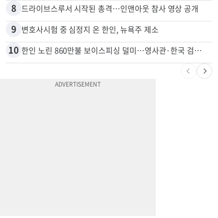
8
드라이브스루서 시작된 총격…인앤아웃 참사 영상 공개
9
변호사시험 중 심정지 온 한인, 뉴욕주 제소
10
한인 노린 860만불 보이스피싱 덜미…영사관·한국 검찰 사칭