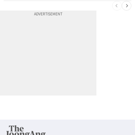
10
'14년째 도피' 한인 간호사 공개 수배…메디케어 사기 유죄