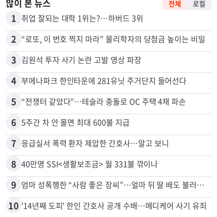
많이 본 뉴스
전체
로컬
1
취업 잘되는 대학 1위는?…하버드 3위
2
“로또, 이 번호 찍지 마라” 물리학자의 당첨금 높이는 비밀
3
김원석 투자 사기 논란 고발 영상 파장
4
부에나파크 한인타운에 281유닛 주거단지 들어선다
5
“전쟁터 같았다”…테슬라 충돌로 OC 주택 4채 파손
6
5주간 차 안 몰면 최대 600불 지급
7
응급실서 폭력 환자 제압한 간호사…알고 보니
8
40만명 SSI<생활보조금> 월 331불 깎이나
9
엄마 성폭행한 “사람 좋은 장씨”…얼마 뒤 딸 배도 불러왔다