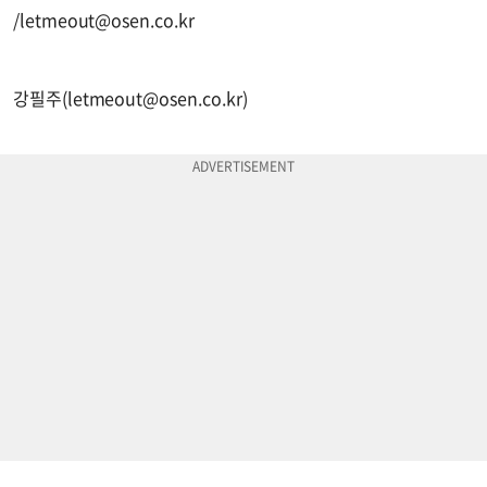
/
letmeout@osen.co.kr
강필주(
letmeout@osen.co.kr
)