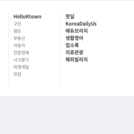
실시간 뉴스
스페이스X '테라팹' 전력 자체조달…초기 투자 24조원
[그래픽] 미국 폴리실리콘 파생상품 관세 부과
이스라엘, 레바논에 약속했던 철군 거부…美중재 삐그덕
“내가 운전한 게 아니다”…과속 티켓에 오토파일럿 탓한 운전자
아이유 “오랜만”…SNS 배경 음악에 전 남친 장기하 노래 ‘픽’