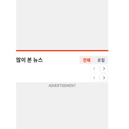
많이 본 뉴스
전체
로컬
1
11
취업 잘되는 대학 1위는?…하버드 3위
2
12
“로또, 이 번호 찍지 마라” 물리학자의 당첨금 높이는 비밀
3
13
김원석 투자 사기 논란 고발 영상 파장
4
14
5주간 차 안 몰면 최대 600불 지급
5
15
“전쟁터 같았다”…테슬라 충돌로 OC 주택 4채 파손