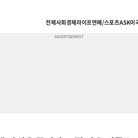
전체
사회
경제
라이프
연예/스포츠
ASK미