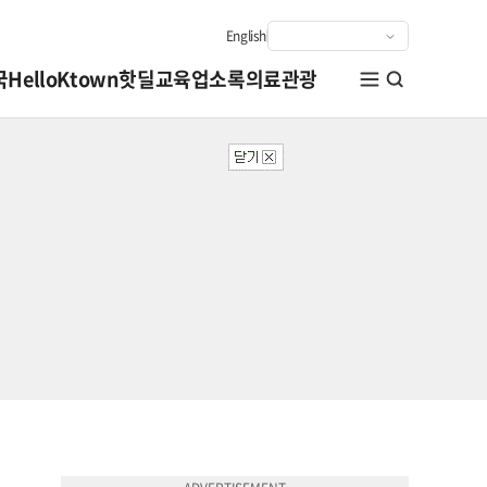
신문구독
전자신문
English
August 6, 2026
국
HelloKtown
핫딜
교육
업소록
의료관광