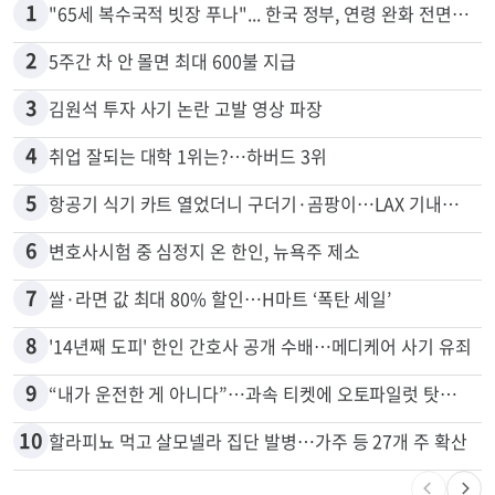
많이 본 뉴스
전체
로컬
1
"65세 복수국적 빗장 푸나"... 한국 정부, 연령 완화 전면 추진
2
5주간 차 안 몰면 최대 600불 지급
3
김원석 투자 사기 논란 고발 영상 파장
4
취업 잘되는 대학 1위는?…하버드 3위
5
항공기 식기 카트 열었더니 구더기·곰팡이…LAX 기내식 업체 논란
6
변호사시험 중 심정지 온 한인, 뉴욕주 제소
7
쌀·라면 값 최대 80% 할인…H마트 ‘폭탄 세일’
8
'14년째 도피' 한인 간호사 공개 수배…메디케어 사기 유죄
9
“내가 운전한 게 아니다”…과속 티켓에 오토파일럿 탓한 운전자
10
할라피뇨 먹고 살모넬라 집단 발병…가주 등 27개 주 확산