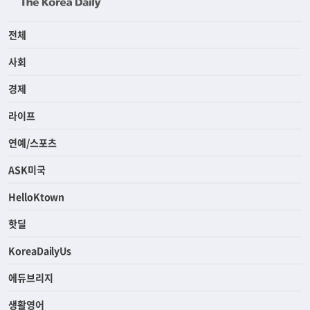
전체
사회
경제
라이프
연예/스포츠
ASK미국
HelloKtown
핫딜
KoreaDailyUs