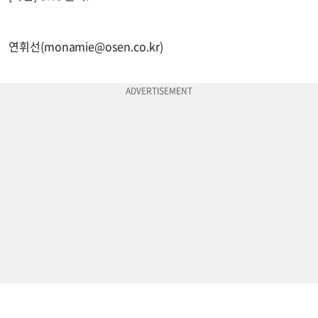
연휘선(
monamie@osen.co.kr
)