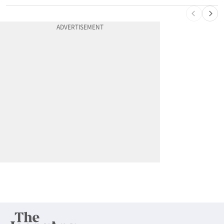
10
부에나파크 한인타운에 281유닛 주거단지 들어선다