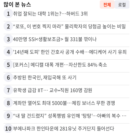
많이 본 뉴스
전체
로컬
1
취업 잘되는 대학 1위는?…하버드 3위
2
“로또, 이 번호 찍지 마라” 물리학자의 당첨금 높이는 비밀
3
40만명 SSI<생활보조금> 월 331불 깎이나
4
'14년째 도피' 한인 간호사 공개 수배…메디케어 사기 유죄
5
[포커스] 메디캘 대폭 개편…자산한도 84% 축소
6
추방된 한국인, 재입국해 또 사기
7
유학생 급감 IIT… 교수•직원 160명 감원
8
계좌만 열어도 최대 5000불…체킹 보너스 무한 경쟁
9
“내 딸 건드렸지” 성폭행범 유인해 ‘탕탕’…아빠의 복수 결말