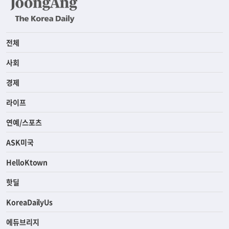
전체
사회
경제
라이프
연예/스포츠
ASK미국
HelloKtown
핫딜
KoreaDailyUs