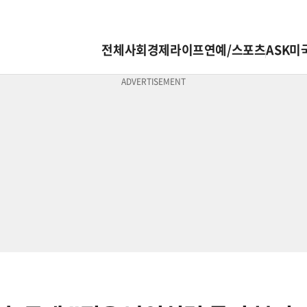
전체
사회
경제
라이프
연예/스포츠
ASK미