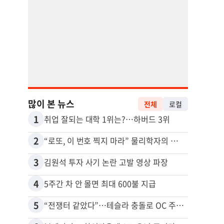
많이 본 뉴스
전체
로컬
1
11
취업 잘되는 대학 1위는?…하버드 3위
2
12
“로또, 이 번호 찍지 마라” 물리학자의 당첨금 높이는 비밀
3
13
김원석 투자 사기 논란 고발 영상 파장
4
14
5주간 차 안 몰면 최대 600불 지급
5
15
“전쟁터 같았다”…테슬라 충돌로 OC 주택 4채 파손