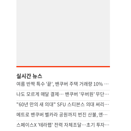
실시간 뉴스
여름 반짝 특수 '끝', 밴쿠버 주택 거래량 10% '뚝'
나도 모르게 매달 결제… 밴쿠버 '우버원' 무단 가입 논란
"60년 만의 새 의대" SFU 스티븐스 의대 써리서 첫발
메트로 밴쿠버 벨카라 공원까지 번진 산불, 앤모어 주민 대피
스페이스X '테라팹' 전력 자체조달…초기 투자 24조원