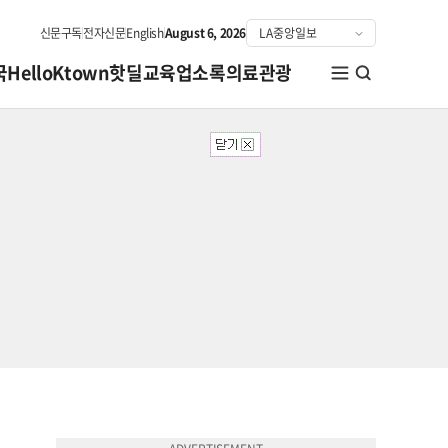
신문구독
전자신문
English
August 6, 2026
국
HelloKtown
핫딜
교육
업소록
의료관광