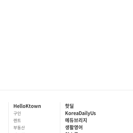
HelloKtown
핫딜
KoreaDailyUs
구인