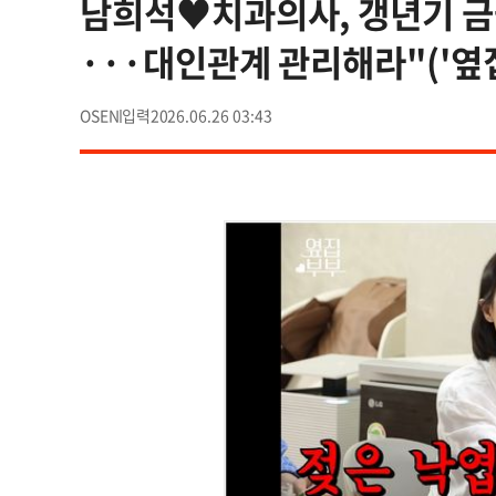
남희석♥치과의사, 갱년기 금
···대인관계 관리해라"('옆
OSEN
2026.06.26 03:43