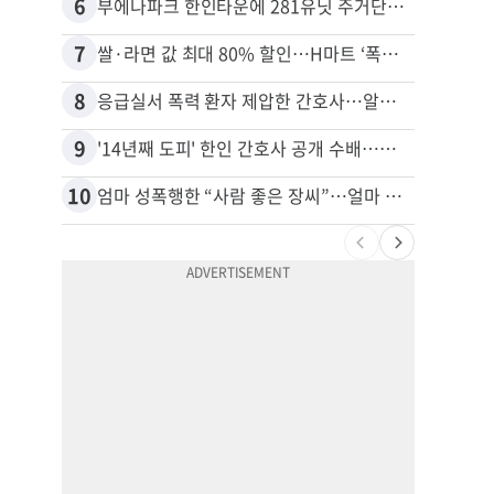
6
16
부에나파크 한인타운에 281유닛 주거단지 들어선다
7
17
쌀·라면 값 최대 80% 할인…H마트 ‘폭탄 세일’
8
18
응급실서 폭력 환자 제압한 간호사…알고 보니
9
19
'14년째 도피' 한인 간호사 공개 수배…메디케어 사기 유죄
10
20
엄마 성폭행한 “사람 좋은 장씨”…얼마 뒤 딸 배도 불러왔다