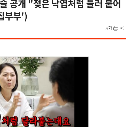
슬 공개 "젖은 낙엽처럼 들러 붙어
집부부')