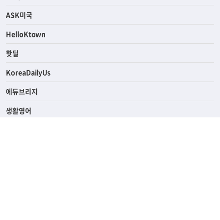
라이프
연예/스포츠
ASK미국
HelloKtown
핫딜
KoreaDailyUs
에듀브리지
생활영어
업소록
의료관광
해피빌리지
ABOUT
ADVERTISING
PRIVACY POLICY
TERMS OF SERVICE
윤리경영
고객센터
News Tips & Corrections