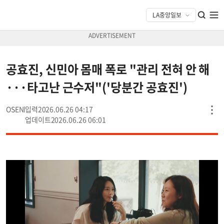
공효진, 신민아 몸매 폭로 "관리 전혀 안 해
···타고난 근수저"('당분간 공효진')
OSEN
2026.06.26 04:17
2026.06.26 06:01