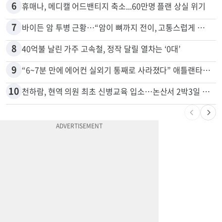
5
OC 교회 직원이 아이들 몰카 혐의로 40년형
6
휴매나, 메디캘 어드밴티지 축소...60만명 플랜 상실 위기
7
바이든 암 투병 근황…“암이 뼈까지 전이, 고통스럽게 투병 중”
8
40억불 날린 가주 고속철, 정작 달릴 열차는 ‘0대’
9
“6~7분 만에 에어컨 실외기 통째로 사라졌다” 애틀랜타서 실외기 도난 급증
10
천하람, 현역 의원 최초 신병교육 입소…논산서 2박3일 생활