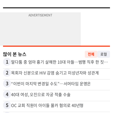
많이 본 뉴스
전체
로컬
1
말다툼 중 엄마 흉기 살해한 10대 아들…범행 직후 한 짓 충격
2
목회자 신분으로 HIV 감염 숨기고 미성년자와 성관계
3
“이번이 마지막 변경일 수도”…서머타임 운명은
4
40대 여성, 오진으로 자궁 적출 수술