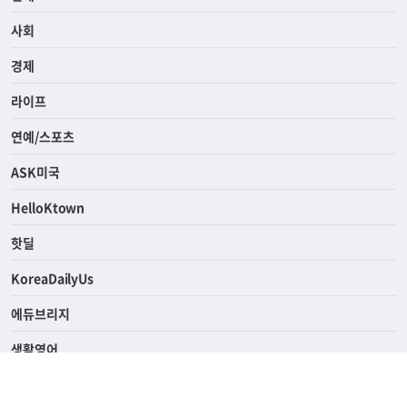
전체
사회
경제
라이프
연예/스포츠
ASK미국
HelloKtown
핫딜
KoreaDailyUs
에듀브리지
생활영어