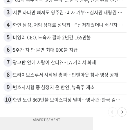
1
신호위반 후 달아난 배달기사…경찰 잠복해 잡고보니 ‘반전’
2
"65세 복수국적 빗장 푸나"... 한국 정부, 연령 완화 전면 추진
3
서류 하나만 빠져도 영주권·비자 거부…심사관 재량권 대폭 확대
4
한인 남성, 처형 상대로 성범죄…"선처해줬더니 배신자 취급"
5
비영리 CEO, 노숙자 팔아 2년간 165만불
6
5주간 차 안 몰면 최대 600불 지급
7
광고판 안에 사람이 산다?…LA 거리서 화제
8
드라이브스루서 시작된 총격…인앤아웃 참사 영상 공개
9
변호사시험 중 심정지 온 한인, 뉴욕주 제소
10
한인 노린 860만불 보이스피싱 덜미…영사관·한국 검찰 사칭