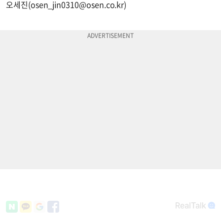
오세진(
osen_jin0310@osen.co.kr
)