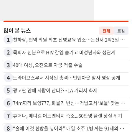
많이 본 뉴스
전체
로컬
1
천하람, 현역 의원 최초 신병교육 입소…논산서 2박3일 생활
2
목회자 신분으로 HIV 감염 숨기고 미성년자와 성관계
3
40대 여성, 오진으로 자궁 적출 수술
4
드라이브스루서 시작된 총격…인앤아웃 참사 영상 공개
5
광고판 안에 사람이 산다?…LA 거리서 화제
6
74m짜리 보잉777, 화물기 변신…격납고서 ‘보물’ 찾는 인천공항
7
휴매나, 메디캘 어드밴티지 축소...60만명 플랜 상실 위기