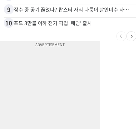
8
“술에 이것 한방울 넣어라” 매일 소주 1병 까는 91세의 철칙
9
잠수 중 공기 끊었다? 랍스터 자리 다툼이 살인미수 사건으로
10
포드 3만불 이하 전기 픽업 ‘패덤’ 출시