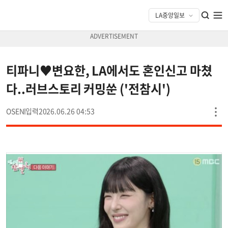
티파니♥변요한, LA에서도 혼인신고 마쳤
다..러브스토리 커밍쑨 ('전참시')
OSEN
2026.06.26 04:53