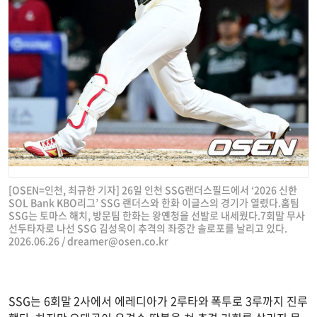
[OSEN=인천, 최규한 기자] 26일 인천 SSG랜더스필드에서 ‘2026 신한
SOL Bank KBO리그’ SSG 랜더스와 한화 이글스의 경기가 열렸다.홈팀
SSG는 토마스 해치, 방문팀 한화는 왕옌청을 선발로 내세웠다.7회말 무사
선두타자로 나선 SSG 김성욱이 추격의 좌중간 솔로포를 날리고 있다.
2026.06.26 /
dreamer@osen.co.kr
SSG는 6회말 2사에서 에레디아가 2루타와 폭투로 3루까지 진루