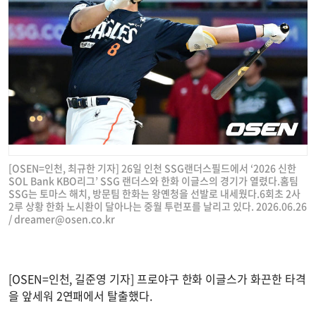
[OSEN=인천, 최규한 기자] 26일 인천 SSG랜더스필드에서 ‘2026 신한
SOL Bank KBO리그’ SSG 랜더스와 한화 이글스의 경기가 열렸다.홈팀
SSG는 토마스 해치, 방문팀 한화는 왕옌청을 선발로 내세웠다.6회초 2사
2루 상황 한화 노시환이 달아나는 중월 투런포를 날리고 있다. 2026.06.26
/
dreamer@osen.co.kr
[OSEN=인천, 길준영 기자] 프로야구 한화 이글스가 화끈한 타격
을 앞세워 2연패에서 탈출했다.