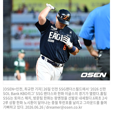
[OSEN=인천, 최규한 기자] 26일 인천 SSG랜더스필드에서 ‘2026 신한
SOL Bank KBO리그’ SSG 랜더스와 한화 이글스의 경기가 열렸다.홈팀
SSG는 토마스 해치, 방문팀 한화는 왕옌청을 선발로 내세웠다.6회초 2사
2루 상황 한화 노시환이 달아나는 중월 투런포를 날리고 그라운드를 돌며
기뻐하고 있다. 2026.06.26 /
dreamer@osen.co.kr