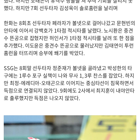
했다. 하지만 오태곤이 유격수 땅볼을 쳐 추격 기회를 살리지 못
했다. 하지만 7회 선두타자 김성욱이 솔로홈런을 날리며
한화는 8회초 선두타자 페라자가 볼넷으로 걸어나갔고 문현빈의
안타에 이어서 강백호가 1타점 적시타를 날렸다. 노시환은 중견
수 뜬공으로 잡혔지만 허인서가 1타점 적시타를 날려 또 한 점을
추가했다. 이도윤은 중견수 뜬공으로 물러났지만 김태연이 투런
홈런을 터뜨리며 승부에 쐐기를 박았다.
SSG는 8회말 선두타자 정준재가 볼넷을 골라냈고 박성한의 타
구에는 1루수 포구 실책이 나와 무사 1, 3루 찬스를 잡았다. 하지
만 최정-에레디아-오태곤으로 이어지는 중심타선이 침묵하면서
득점으로 연결되지 않았다. 9회에도 2사에서 최지훈이 내야안타
로 출루했지만 득점은 나오지 않았다.