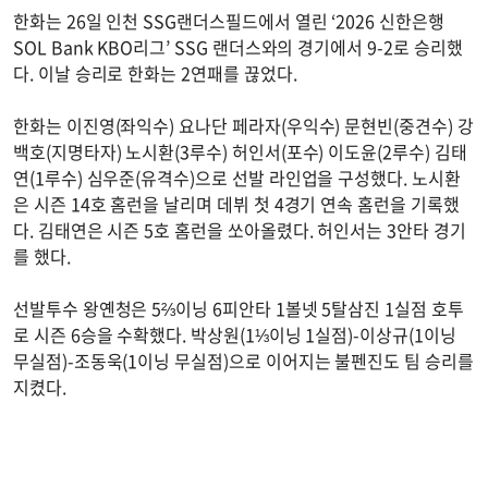
한화는 26일 인천 SSG랜더스필드에서 열린 ‘2026 신한은행
SOL Bank KBO리그’ SSG 랜더스와의 경기에서 9-2로 승리했
다. 이날 승리로 한화는 2연패를 끊었다.
한화는 이진영(좌익수) 요나단 페라자(우익수) 문현빈(중견수) 강
백호(지명타자) 노시환(3루수) 허인서(포수) 이도윤(2루수) 김태
연(1루수) 심우준(유격수)으로 선발 라인업을 구성했다. 노시환
은 시즌 14호 홈런을 날리며 데뷔 첫 4경기 연속 홈런을 기록했
다. 김태연은 시즌 5호 홈런을 쏘아올렸다. 허인서는 3안타 경기
를 했다.
선발투수 왕옌청은 5⅔이닝 6피안타 1볼넷 5탈삼진 1실점 호투
로 시즌 6승을 수확했다. 박상원(1⅓이닝 1실점)-이상규(1이닝
무실점)-조동욱(1이닝 무실점)으로 이어지는 불펜진도 팀 승리를
지켰다.