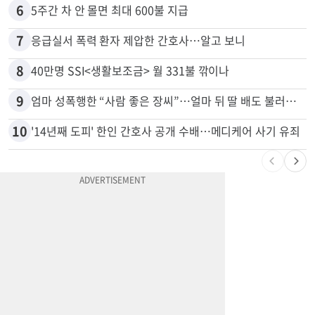
5
부에나파크 한인타운에 281유닛 주거단지 들어선다
6
5주간 차 안 몰면 최대 600불 지급
7
응급실서 폭력 환자 제압한 간호사…알고 보니
8
40만명 SSI<생활보조금> 월 331불 깎이나
9
엄마 성폭행한 “사람 좋은 장씨”…얼마 뒤 딸 배도 불러왔다
10
'14년째 도피' 한인 간호사 공개 수배…메디케어 사기 유죄