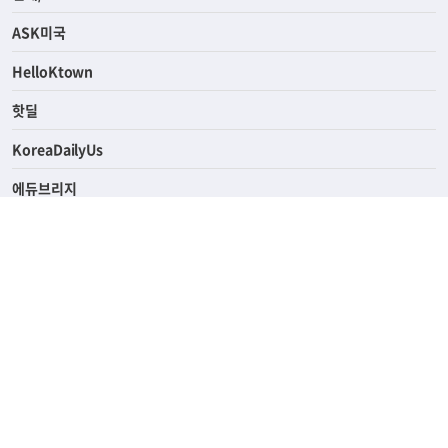
라이프
연예/스포츠
ASK미국
HelloKtown
핫딜
KoreaDailyUs
에듀브리지
생활영어
업소록
의료관광
해피빌리지
ABOUT
ADVERTISING
PRIVACY POLICY
TERMS OF SERVICE
윤리경영
고객센터
News Tips & Corrections