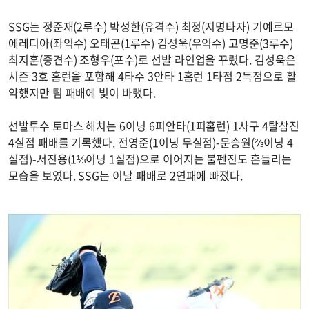
SSG는 정준재(2루수) 박성한(유격수) 최정(지명타자) 기예르모
에레디아(좌익수) 오태곤(1루수) 김성욱(우익수) 고명준(3루수)
최지훈(중견수) 조형우(포수)로 선발 라인업을 꾸렸다. 김성욱은
시즌 3호 홈런을 포함해 4타수 3안타 1홈런 1타점 2득점으로 활
약했지만 팀 패배에 빛이 바랬다.
선발투수 토마스 해치는 6이닝 6피안타(1피홈런) 1사구 4탈삼진
4실점 패배를 기록했다. 전영준(1이닝 무실점)-문승원(⅔이닝 4
실점)-서진용(1⅓이닝 1실점)으로 이어지는 불펜진도 흔들리는
모습을 보였다. SSG는 이날 패배로 2연패에 빠졌다.