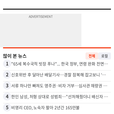
많이 본 뉴스
전체
로컬
1
"65세 복수국적 빗장 푸나"... 한국 정부, 연령 완화 전면 추진
2
신호위반 후 달아난 배달기사…경찰 잠복해 잡고보니 ‘반전’
3
서류 하나만 빠져도 영주권·비자 거부…심사관 재량권 대폭 확대
4
한인 남성, 처형 상대로 성범죄…"선처해줬더니 배신자 취급"
5
비영리 CEO, 노숙자 팔아 2년간 165만불