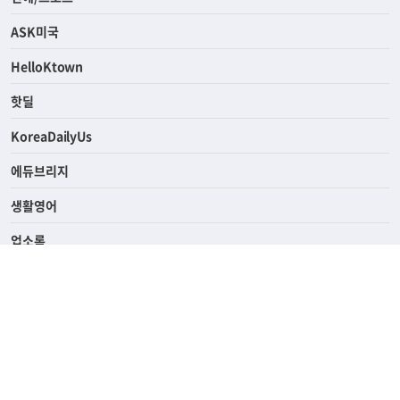
ASK미국
HelloKtown
핫딜
KoreaDailyUs
에듀브리지
생활영어
업소록
의료관광
해피빌리지
ABOUT
ADVERTISING
PRIVACY POLICY
TERMS OF SERVICE
윤리경영
고객센터
News Tips & Corrections
690 Wilshire Place Los Angeles, CA 90005