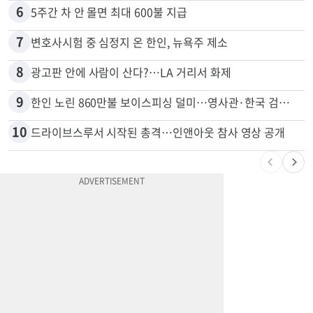
6
5주간 차 안 몰면 최대 600불 지급
7
변호사시험 중 심정지 온 한인, 뉴욕주 제소
8
광고판 안에 사람이 산다?…LA 거리서 화제
9
한인 노린 860만불 보이스피싱 덜미…영사관·한국 검찰 사칭
10
드라이브스루서 시작된 총격…인앤아웃 참사 영상 공개