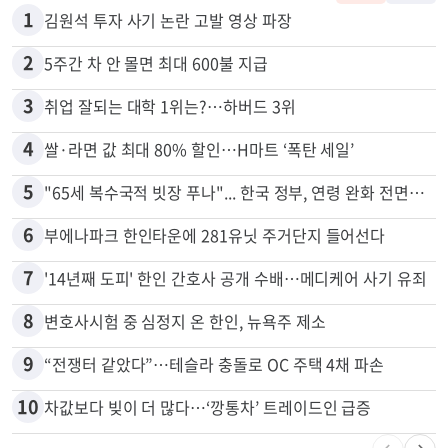
많이 본 뉴스
전체
로컬
1
김원석 투자 사기 논란 고발 영상 파장
2
5주간 차 안 몰면 최대 600불 지급
3
취업 잘되는 대학 1위는?…하버드 3위
4
쌀·라면 값 최대 80% 할인…H마트 ‘폭탄 세일’
5
"65세 복수국적 빗장 푸나"... 한국 정부, 연령 완화 전면 추진
6
부에나파크 한인타운에 281유닛 주거단지 들어선다
7
'14년째 도피' 한인 간호사 공개 수배…메디케어 사기 유죄
8
변호사시험 중 심정지 온 한인, 뉴욕주 제소
9
“전쟁터 같았다”…테슬라 충돌로 OC 주택 4채 파손