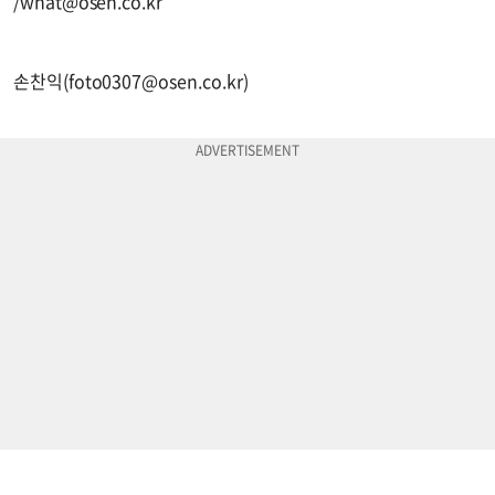
/
what@osen.co.kr
손찬익(
foto0307@osen.co.kr
)