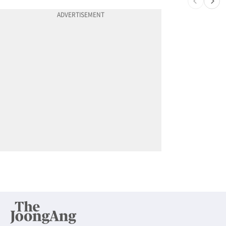
10
차값보다 빚이 더 많다…‘깡통차’ 트레이드인 급증