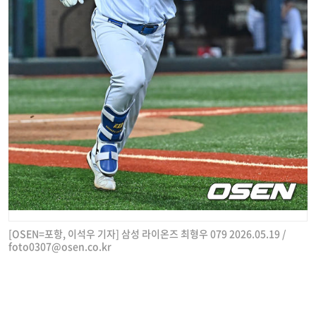
[OSEN=포항, 이석우 기자] 삼성 라이온즈 최형우 079 2026.05.19 /
foto0307@osen.co.kr