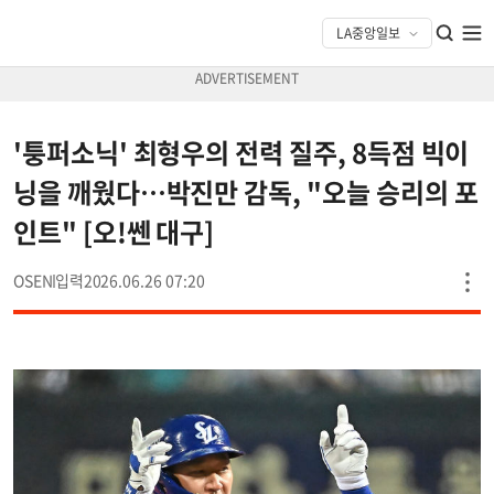
'퉁퍼소닉' 최형우의 전력 질주, 8득점 빅이
닝을 깨웠다…박진만 감독, "오늘 승리의 포
인트" [오!쎈 대구]
OSEN
2026.06.26 07:20