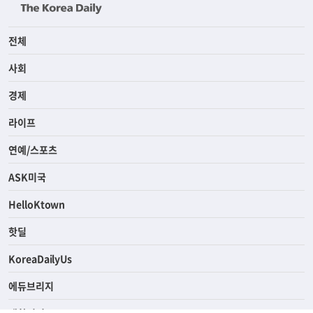
전체
사회
경제
라이프
연예/스포츠
ASK미국
HelloKtown
핫딜
KoreaDailyUs