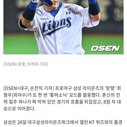
[OSEN=포항, 이석우 기자]
[OSEN=대구, 손찬익 기자] 프로야구 삼성 라이온즈의 '맏형' 최
형우(외야수)가 또 한 번 '퉁퍼소닉' 모드를 발동했다. 혼신의 전
력 질주 하나가 꽉 막혀 있던 경기의 흐름을 뒤집었고, 8점 차 대
승으로 이어졌다.
삼성은 26일 대구삼성라이온즈파크에서 열린 KT 위즈와의 홈경